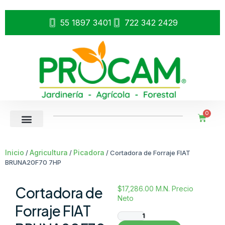
55 1897 3401
722 342 2429
0
Inicio
Agricultura
Picadora
/
/
/ Cortadora de Forraje FIAT
BRUNA20F70 7HP
Cortadora de
$
17,286.00
M.N. Precio
Neto
Forraje FIAT