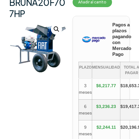
BRUNA20F70
Añadir al carrito
7HP
Pagos a
plazos
pagando
con
Mercado
Pago
PLAZO
MENSUALIDAD
TOTAL 
PAGAR
3
$6,217.77
$18,653.
meses
6
$3,236.23
$19,417.
meses
9
$2,244.11
$20,196.
meses