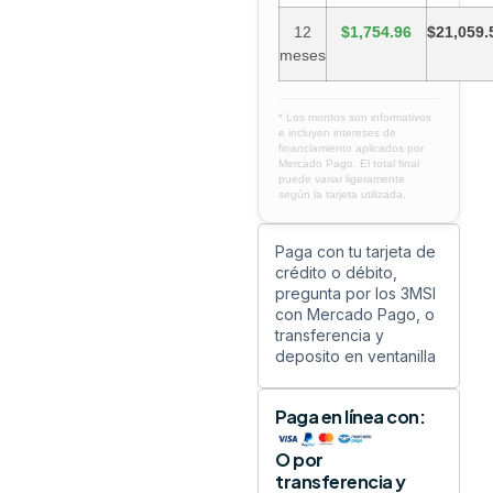
12
$1,754.96
$21,059.
meses
* Los montos son informativos
e incluyen intereses de
financiamiento aplicados por
Mercado Pago. El total final
puede variar ligeramente
según la tarjeta utilizada.
Paga con tu tarjeta de
crédito o débito,
pregunta por los 3MSI
con Mercado Pago, o
transferencia y
deposito en ventanilla
Paga en línea con:
O por
transferencia y