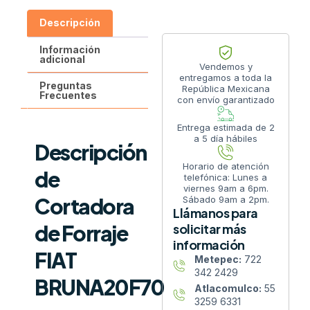
Descripción
Información
adicional
Vendemos y
entregamos a toda la
Preguntas
República Mexicana
Frecuentes
con envío garantizado
Entrega estimada de 2
a 5 día hábiles
Descripción
Horario de atención
de
telefónica: Lunes a
viernes 9am a 6pm.
Cortadora
Sábado 9am a 2pm.
Llámanos para
de Forraje
solicitar más
información
FIAT
Metepec:
722
342 2429
BRUNA20F70
Atlacomulco:
55
3259 6331