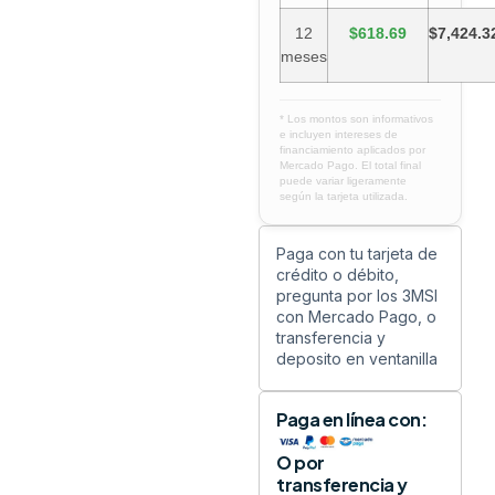
12
$618.69
$7,424.3
meses
* Los montos son informativos
e incluyen intereses de
financiamiento aplicados por
Mercado Pago. El total final
puede variar ligeramente
según la tarjeta utilizada.
Paga con tu tarjeta de
crédito o débito,
pregunta por los 3MSI
con Mercado Pago, o
transferencia y
deposito en ventanilla
Paga en línea con:
O por
transferencia y