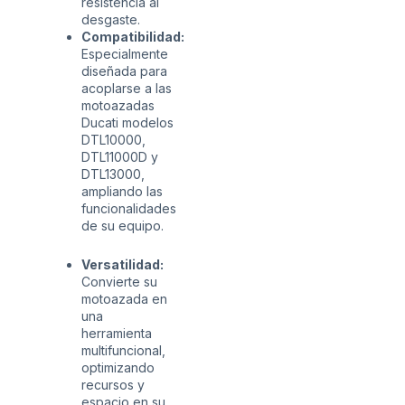
resistencia al
desgaste.
Compatibilidad:
Especialmente
diseñada para
acoplarse a las
motoazadas
Ducati modelos
DTL10000,
DTL11000D y
DTL13000,
ampliando las
funcionalidades
de su equipo.
Versatilidad:
Convierte su
motoazada en
una
herramienta
multifuncional,
optimizando
recursos y
espacio en su