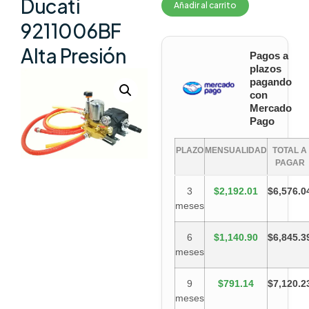
Ducati
Añadir al carrito
9211006BF
Alta Presión
Pagos a
plazos
pagando
con
Mercado
Pago
PLAZO
MENSUALIDAD
TOTAL A
PAGAR
3
$2,192.01
$6,576.0
meses
6
$1,140.90
$6,845.3
meses
9
$791.14
$7,120.2
meses