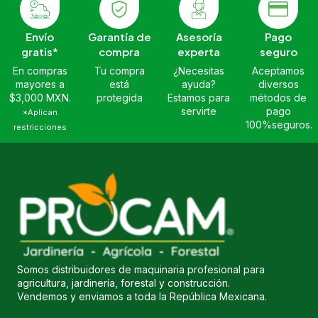
Envío
Garantía de
Asesoría
Pago
gratis*
compra
experta
seguro
En compras
Tu compra
¿Necesitas
Aceptamos
mayores a
está
ayuda?
diversos
$3,000 MXN.
protegida
Estamos para
métodos de
servirte
pago
*Aplican
100%seguros.
restricciones
Somos distribuidores de maquinaria profesional para
agricultura, jardinería, forestal y construcción.
Vendemos y enviamos a toda la República Mexicana.