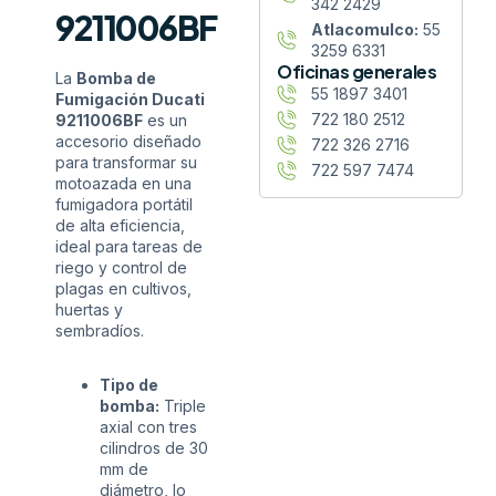
342 2429
9211006BF
Atlacomulco:
55
3259 6331
Oficinas generales
La
Bomba de
55 1897 3401
Fumigación Ducati
722 180 2512
9211006BF
es un
accesorio diseñado
722 326 2716
para transformar su
722 597 7474
motoazada en una
fumigadora portátil
de alta eficiencia,
ideal para tareas de
riego y control de
plagas en cultivos,
huertas y
sembradíos.
Tipo de
bomba:
Triple
axial con tres
cilindros de 30
mm de
diámetro, lo