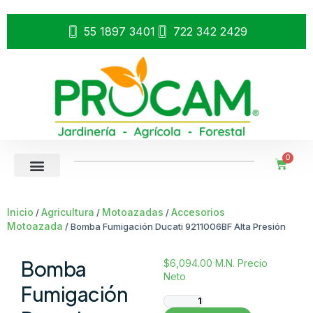
55 1897 3401
722 342 2429
0
Inicio
Agricultura
Motoazadas
Accesorios
/
/
/
Motoazada
/ Bomba Fumigación Ducati 9211006BF Alta Presión
Bomba
$
6,094.00
M.N. Precio
Neto
Fumigación