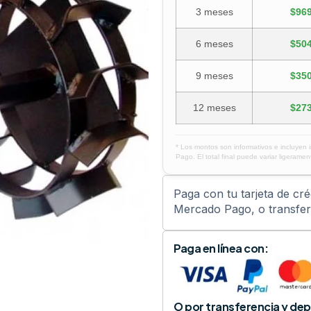
3 meses
$969
6 meses
$504
9 meses
$350
12 meses
$273
* Los montos son informativos e incluyen 
Pago. El total final puede variar ligerament
Paga con tu tarjeta de cr
Mercado Pago, o transfere
Paga en línea con:
O por transferencia y dep