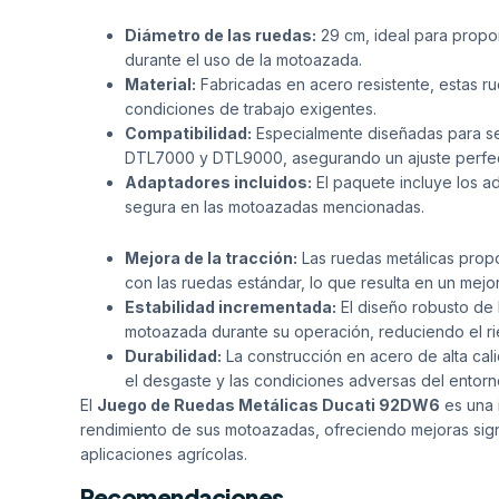
Diámetro de las ruedas:
29 cm, ideal para propor
durante el uso de la motoazada.
Material:
Fabricadas en acero resistente, estas ru
condiciones de trabajo exigentes.
Compatibilidad:
Especialmente diseñadas para se
DTL7000 y DTL9000, asegurando un ajuste perfec
Adaptadores incluidos:
El paquete incluye los ad
segura en las motoazadas mencionadas.
Mejora de la tracción:
Las ruedas metálicas prop
con las ruedas estándar, lo que resulta en un mejor 
Estabilidad incrementada:
El diseño robusto de 
motoazada durante su operación, reduciendo el ri
Durabilidad:
La construcción en acero de alta calid
el desgaste y las condiciones adversas del entorno
El
Juego de Ruedas Metálicas Ducati 92DW6
es una 
rendimiento de sus motoazadas, ofreciendo mejoras signi
aplicaciones agrícolas.
Recomendaciones