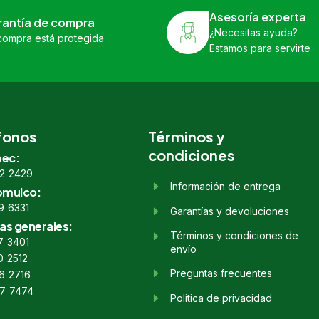
Asesoría experta
rantía de compra
¿Necesitas ayuda?
compra está protegida
Estamos para servirte
fonos
Términos y
condiciones
ec:
2 2429
Información de entrega
omulco:
9 6331
Garantías y devoluciones
as generales:
Términos y condiciones de
7 3401
envío
0 2512
Preguntas frecuentes
6 2716
7 7474
Politica de privacidad