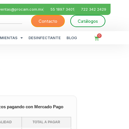
ventas@procam.com.mx
55 1897 3401
722 342 2429
Contacto
Catálogos
0
MIENTAS
DESINFECTANTE
BLOG
o
zos pagando con Mercado Pago
LIDAD
TOTAL A PAGAR