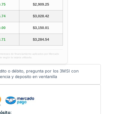
.75
$2,909.25
.74
$3,028.42
.00
$3,150.01
.71
$3,284.54
intereses de financiamiento aplicados por Mercado
e según la tarjeta utilizada.
édito o débito, pregunta por los 3MSI con
ncia y deposito en ventanilla
ósito: