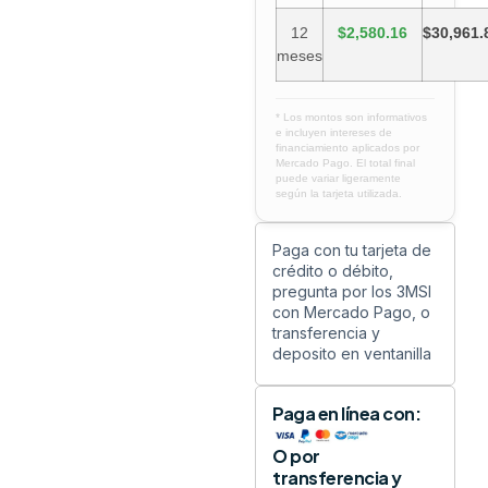
12
$2,580.16
$30,961.
meses
* Los montos son informativos
e incluyen intereses de
financiamiento aplicados por
Mercado Pago. El total final
puede variar ligeramente
según la tarjeta utilizada.
Paga con tu tarjeta de
crédito o débito,
pregunta por los 3MSI
con Mercado Pago, o
transferencia y
deposito en ventanilla
Paga en línea con:
O por
transferencia y