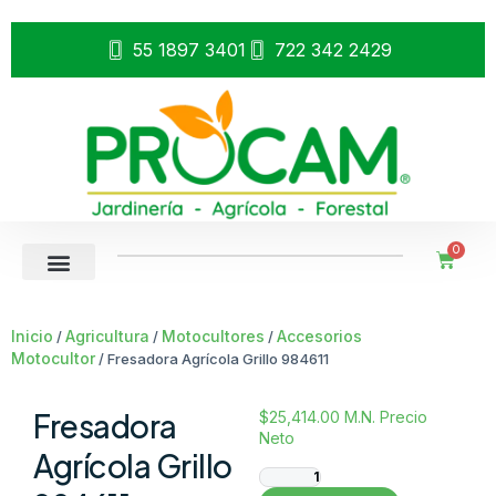
55 1897 3401
722 342 2429
0
Inicio
Agricultura
Motocultores
Accesorios
/
/
/
Motocultor
/ Fresadora Agrícola Grillo 984611
Fresadora
$
25,414.00
M.N. Precio
Neto
Agrícola Grillo