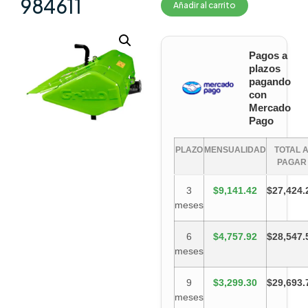
984611
Añadir al carrito
Pagos a
plazos
pagando
con
Mercado
Pago
PLAZO
MENSUALIDAD
TOTAL 
PAGAR
3
$9,141.42
$27,424.
meses
6
$4,757.92
$28,547.
meses
9
$3,299.30
$29,693.
meses