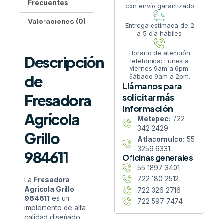
Frecuentes
con envío garantizado
Valoraciones (0)
Entrega estimada de 2
a 5 día hábiles
Horario de atención
Descripción
telefónica: Lunes a
viernes 9am a 6pm.
de
Sábado 9am a 2pm.
Llámanos para
Fresadora
solicitar más
información
Agrícola
Metepec:
722
342 2429
Grillo
Atlacomulco:
55
3259 6331
984611
Oficinas generales
55 1897 3401
722 180 2512
La
Fresadora
Agrícola Grillo
722 326 2716
984611
es un
722 597 7474
implemento de alta
calidad diseñado