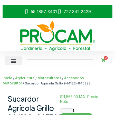
55 1897 3401
722 342 2429
0
Inicio
Agricultura
Motocultores
Accesorios
/
/
/
Motocultor
/ Sucardor Agrícola Grillo 944122+945322
Sucardor
$
11,863.00
M.N. Precio
Neto
Agrícola Grillo