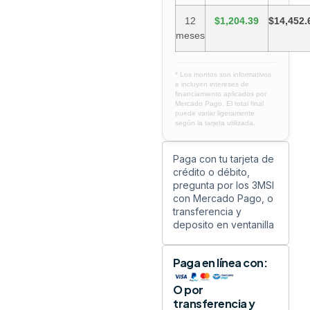
12
$1,204.39
$14,452.
meses
* Los montos son informativos
e incluyen intereses de
financiamiento aplicados por
Mercado Pago. El total final
puede variar ligeramente
según la tarjeta utilizada.
Paga con tu tarjeta de
crédito o débito,
pregunta por los 3MSI
con Mercado Pago, o
transferencia y
deposito en ventanilla
Paga en línea con:
O por
transferencia y