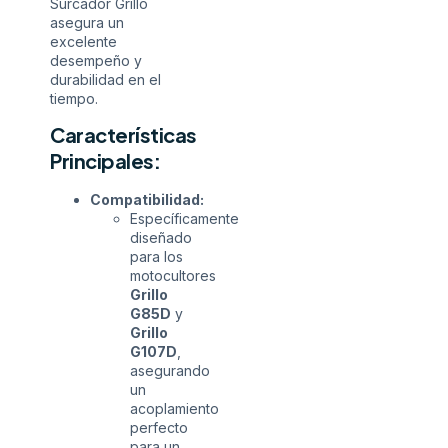
Surcador Grillo
asegura un
excelente
desempeño y
durabilidad en el
tiempo.
Características
Principales:
Compatibilidad:
Específicamente
diseñado
para los
motocultores
Grillo
G85D
y
Grillo
G107D
,
asegurando
un
acoplamiento
perfecto
para un