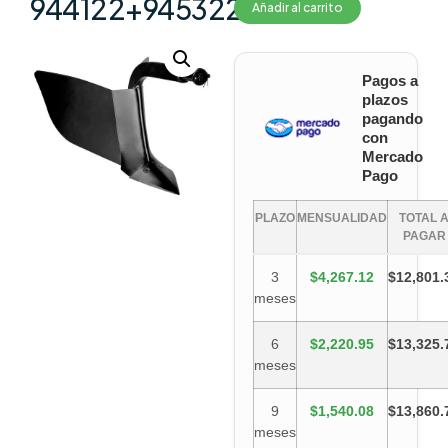
944122+945322
Añadir al carrito
Pagos a
plazos
pagando
con
Mercado
Pago
PLAZO
MENSUALIDAD
TOTAL 
PAGAR
3
$4,267.12
$12,801.
meses
6
$2,220.95
$13,325.
meses
9
$1,540.08
$13,860.
meses