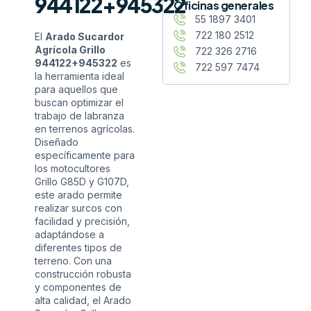
944122+945322
Oficinas generales
55 1897 3401
722 180 2512
El
Arado Sucardor
Agrícola Grillo
722 326 2716
944122+945322
es
722 597 7474
la herramienta ideal
para aquellos que
buscan optimizar el
trabajo de labranza
en terrenos agrícolas.
Diseñado
específicamente para
los motocultores
Grillo G85D y G107D,
este arado permite
realizar surcos con
facilidad y precisión,
adaptándose a
diferentes tipos de
terreno. Con una
construcción robusta
y componentes de
alta calidad, el Arado