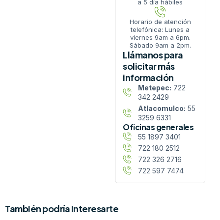
a 5 día hábiles
Horario de atención
telefónica: Lunes a
viernes 9am a 6pm.
Sábado 9am a 2pm.
Llámanos para
solicitar más
información
Metepec:
722
342 2429
Atlacomulco:
55
3259 6331
Oficinas generales
55 1897 3401
722 180 2512
722 326 2716
722 597 7474
También podría interesarte