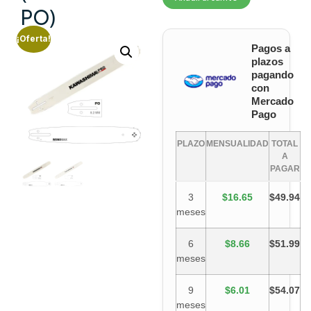
PO)
¡Oferta!
Pagos a
plazos
pagando
con
Mercado
Pago
PLAZO
MENSUALIDAD
TOTAL
A
PAGAR
3
$16.65
$49.94
meses
6
$8.66
$51.99
meses
9
$6.01
$54.07
meses