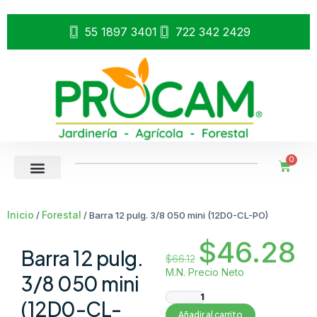
55 1897 3401
722 342 2429
0
Inicio
Forestal
/
/ Barra 12 pulg. 3/8 050 mini (12D0-CL-PO)
$
46.28
Barra 12 pulg.
$
66.12
M.N. Precio Neto
3/8 050 mini
(12D0-CL-
Añadir al carrito