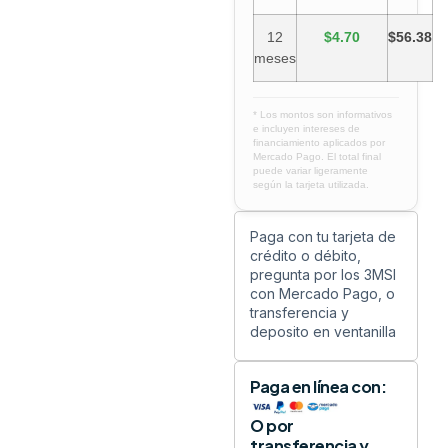
12
$4.70
$56.38
meses
* Los montos son informativos
e incluyen intereses de
financiamiento aplicados por
Mercado Pago. El total final
puede variar ligeramente
según la tarjeta utilizada.
Paga con tu tarjeta de
crédito o débito,
pregunta por los 3MSI
con Mercado Pago, o
transferencia y
deposito en ventanilla
Paga en línea con:
O por
transferencia y