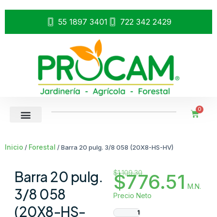
55 1897 3401
722 342 2429
0
Inicio
Forestal
/
/ Barra 20 pulg. 3/8 058 (20X8-HS-HV)
Barra 20 pulg.
$
1,109.30
$
776.51
M.N.
3/8 058
Precio Neto
(20X8-HS-