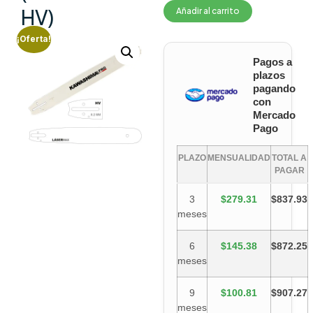
HV)
Añadir al carrito
¡Oferta!
Pagos a
plazos
pagando
con
Mercado
Pago
PLAZO
MENSUALIDAD
TOTAL A
PAGAR
3
$279.31
$837.93
meses
6
$145.38
$872.25
meses
9
$100.81
$907.27
meses