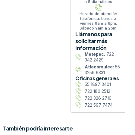
a 5 día hábiles
Horario de atención
telefónica: Lunes a
viernes 9am a 6pm.
Sábado 9am a 2pm.
Llámanos para
solicitar más
información
Metepec:
722
342 2429
Atlacomulco:
55
3259 6331
Oficinas generales
55 1897 3401
722 180 2512
722 326 2716
722 597 7474
También podría interesarte