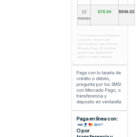
12
$78.84
$946.02
meses
* Los montos son informativos
e incluyen intereses de
financiamiento aplicados por
Mercado Pago. El total final
puede variar ligeramente
según la tarjeta utilizada.
Paga con tu tarjeta de
crédito o débito,
pregunta por los 3MSI
con Mercado Pago, o
transferencia y
deposito en ventanilla
Paga en línea con:
O por
transferencia y