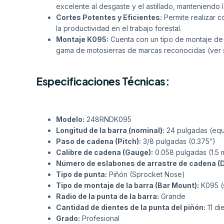
excelente al desgaste y el astillado, manteniendo la
Cortes Potentes y Eficientes:
Permite realizar c
la productividad en el trabajo forestal.
Montaje K095:
Cuenta con un tipo de montaje de 
gama de motosierras de marcas reconocidas (ver s
Especificaciones Técnicas:
Modelo:
248RNDK095
Longitud de la barra (nominal):
24 pulgadas (equ
Paso de cadena (Pitch):
3/8 pulgadas (0.375″)
Calibre de cadena (Gauge):
0.058 pulgadas (1.5
Número de eslabones de arrastre de cadena (Dr
Tipo de punta:
Piñón (Sprocket Nose)
Tipo de montaje de la barra (Bar Mount):
K095 (
Radio de la punta de la barra:
Grande
Cantidad de dientes de la punta del piñón:
11 di
Grado:
Profesional