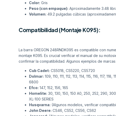
Color:
Gris
Peso (con empaque):
Aproximadamente 3.48 libra
Volumen:
49.2 pulgadas cúbicas (aproximadamen
Compatibilidad (Montaje K095):
La barra OREGON 248RNDK095 es compatible con numeros
montaje K095. Es crucial verificar el manual de su moto
confirmar la compatibilidad. Algunos ejemplos de marcas 
Cub Cadet:
CS5018, CS5220, CS5720
Dolmar:
109, 110, 111, 112, 113, 114, 115, 116, 117, 
6800
Efco:
147, 152, 156, 165
Homelite:
30, 130, 150, 150 A0, 250, 252, 290, 30
XL-100 SERIES
Husqvarna:
(Algunos modelos, verificar compatibi
John Deere:
CS46, CS52, CS56, CS62