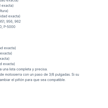
idad exacta)
d exacta)
tura)
lidad exacta)
951, 956, 962
00, P-5000
ad exacta)
 exacta)
xacta)
ad exacta)
 una lista completa y precisa.
de motosierra con un paso de 3/8 pulgadas. Si su
 cambiar el piñón para que sea compatible.