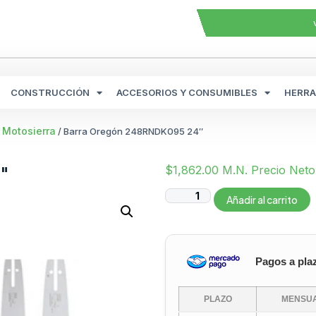
CONSTRUCCIÓN
ACCESORIOS Y CONSUMIBLES
HERRA
 Motosierra
/ Barra Oregón 248RNDK095 24″
″
$
1,862.00
M.N. Precio Neto
Añadir al carrito
Pagos a pla
PLAZO
MENSUA