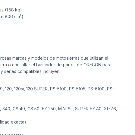
s (1.58 kg)
te 806 cm³)
as marcas y modelos de motosierras que utilizan el
sierra o consultar el buscador de partes de OREGON para
y series compatibles incluyen:
118, 119, 120, 120si, 120 SUPER, PS-5100, PS-5105, PS-6100, PS-
0, 340, CS 40, CS 50, EZ 250, MINI SL, SUPER EZ A0, XL-76,
lidad exacta)