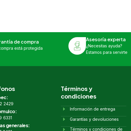
Asesoría experta
rantía de compra
¿Necesitas ayuda?
compra está protegida
Estamos para servirte
fonos
Términos y
condiciones
ec:
2 2429
Información de entrega
omulco:
9 6331
Garantías y devoluciones
as generales:
Términos y condiciones de