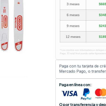
3 meses
$669
6 meses
$348
9 meses
$241
12 meses
$189
* Los montos son informativos e incluyen 
Pago. El total final puede variar ligerament
Paga con tu tarjeta de cr
Mercado Pago, o transfere
Paga en línea con:
O por transferencia y dep