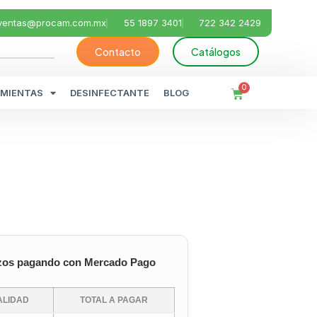
ventas@procam.com.mx
55 1897 3401
722 342 2429
Contacto
Catálogos
0
MIENTAS
DESINFECTANTE
BLOG
zos pagando con Mercado Pago
LIDAD
TOTAL A PAGAR