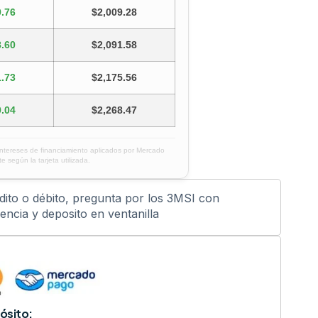
.76
$2,009.28
.60
$2,091.58
.73
$2,175.56
.04
$2,268.47
intereses de financiamiento aplicados por Mercado
e según la tarjeta utilizada.
édito o débito, pregunta por los 3MSI con
ncia y deposito en ventanilla
ósito: