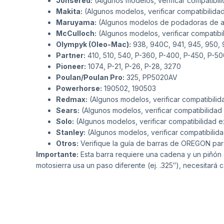
Jonsered:
(Algunos modelos, verificar compatibil
Makita:
(Algunos modelos, verificar compatibilida
Maruyama:
(Algunos modelos de podadoras de al
McCulloch:
(Algunos modelos, verificar compatibi
Olympyk (Oleo-Mac):
938, 940C, 941, 945, 950, 
Partner:
410, 510, 540, P-360, P-400, P-450, P-5
Pioneer:
1074, P-21, P-26, P-28, 3270
Poulan/Poulan Pro:
325, PP5020AV
Powerhorse:
190502, 190503
Redmax:
(Algunos modelos, verificar compatibilid
Sears:
(Algunos modelos, verificar compatibilidad
Solo:
(Algunos modelos, verificar compatibilidad e
Stanley:
(Algunos modelos, verificar compatibilid
Otros:
Verifique la guía de barras de OREGON para
Importante:
Esta barra requiere una cadena y un piñón 
motosierra usa un paso diferente (ej. .325″), necesitará