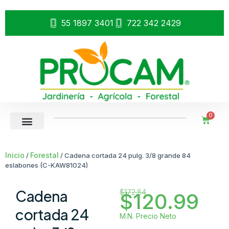
55 1897 3401
722 342 2429
0
Inicio
Forestal
/
/ Cadena cortada 24 pulg. 3/8 grande 84
eslabones (C-KAW81024)
Cadena
$
172.84
$
120.99
cortada 24
M.N. Precio Neto