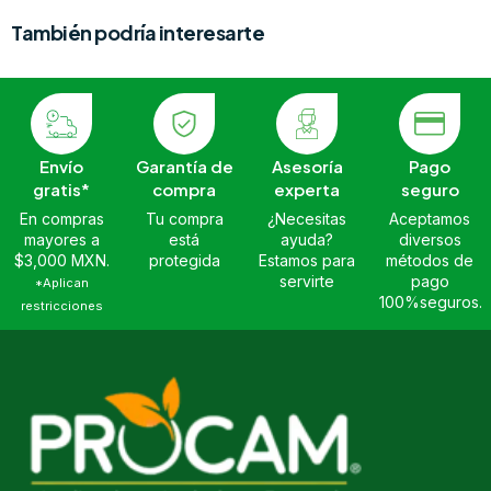
También podría interesarte
Envío
Garantía de
Asesoría
Pago
gratis*
compra
experta
seguro
En compras
Tu compra
¿Necesitas
Aceptamos
mayores a
está
ayuda?
diversos
$3,000 MXN.
protegida
Estamos para
métodos de
servirte
pago
*Aplican
100%seguros.
restricciones