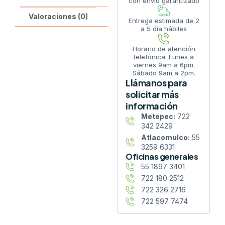
con envío garantizado
Valoraciones (0)
Entrega estimada de 2
a 5 día hábiles
Horario de atención
telefónica: Lunes a
viernes 9am a 6pm.
Sábado 9am a 2pm.
Llámanos para
solicitar más
información
Metepec:
722
342 2429
Atlacomulco:
55
3259 6331
Oficinas generales
55 1897 3401
722 180 2512
722 326 2716
722 597 7474