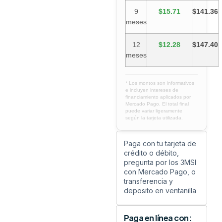
9
$15.71
$141.36
meses
12
$12.28
$147.40
meses
* Los montos son informativos
e incluyen intereses de
financiamiento aplicados por
Mercado Pago. El total final
puede variar ligeramente
según la tarjeta utilizada.
Paga con tu tarjeta de
crédito o débito,
pregunta por los 3MSI
con Mercado Pago, o
transferencia y
deposito en ventanilla
Paga en línea con: