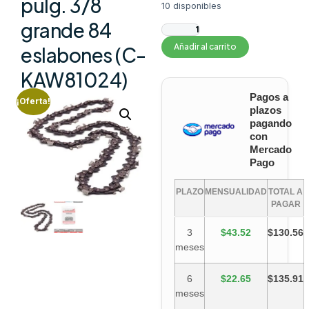
pulg. 3/8
10 disponibles
grande 84
Añadir al carrito
eslabones (C-
KAW81024)
Pagos a
¡Oferta!
plazos
pagando
con
Mercado
Pago
PLAZO
MENSUALIDAD
TOTAL A
PAGAR
3
$43.52
$130.56
meses
6
$22.65
$135.91
meses