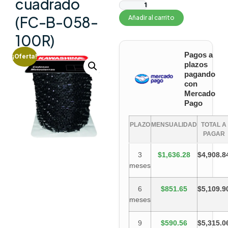
cuadrado
(FC-B-058-
Añadir al carrito
100R)
Pagos a
¡Oferta!
plazos
pagando
con
Mercado
Pago
PLAZO
MENSUALIDAD
TOTAL A
PAGAR
3
$1,636.28
$4,908.8
meses
6
$851.65
$5,109.9
meses
9
$590.56
$5,315.0