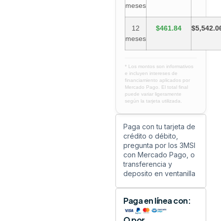
meses
12
$461.84
$5,542.0
meses
* Los montos son informativos
e incluyen intereses de
financiamiento aplicados por
Mercado Pago. El total final
puede variar ligeramente
según la tarjeta utilizada.
Paga con tu tarjeta de
crédito o débito,
pregunta por los 3MSI
con Mercado Pago, o
transferencia y
deposito en ventanilla
Paga en línea con:
O por