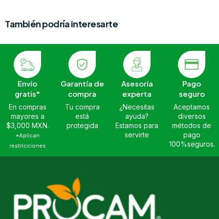
También podría interesarte
Envío
Garantía de
Asesoría
Pago
gratis*
compra
experta
seguro
En compras
Tu compra
¿Necesitas
Aceptamos
mayores a
está
ayuda?
diversos
$3,000 MXN.
protegida
Estamos para
métodos de
servirte
pago
*Aplican
100%seguros.
restricciones