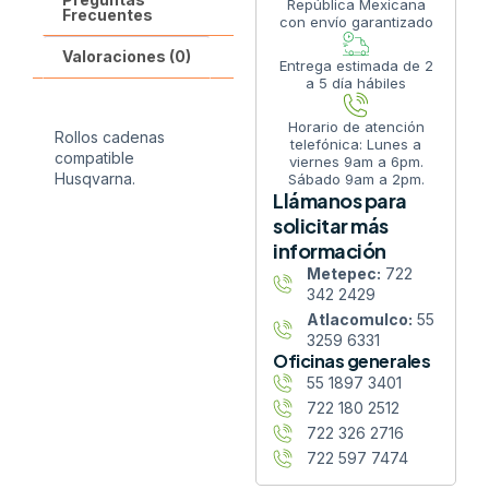
República Mexicana
Frecuentes
con envío garantizado
Valoraciones (0)
Entrega estimada de 2
a 5 día hábiles
Horario de atención
Rollos cadenas
telefónica: Lunes a
compatible
viernes 9am a 6pm.
Husqvarna.
Sábado 9am a 2pm.
Llámanos para
solicitar más
información
Metepec:
722
342 2429
Atlacomulco:
55
3259 6331
Oficinas generales
55 1897 3401
722 180 2512
722 326 2716
722 597 7474