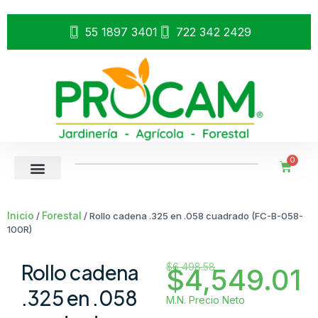
55 1897 3401
722 342 2429
0
Inicio
Forestal
/
/ Rollo cadena .325 en .058 cuadrado (FC-B-058-
100R)
Rollo cadena
$
6,498.58
$
4,549.01
.325 en .058
M.N. Precio Neto