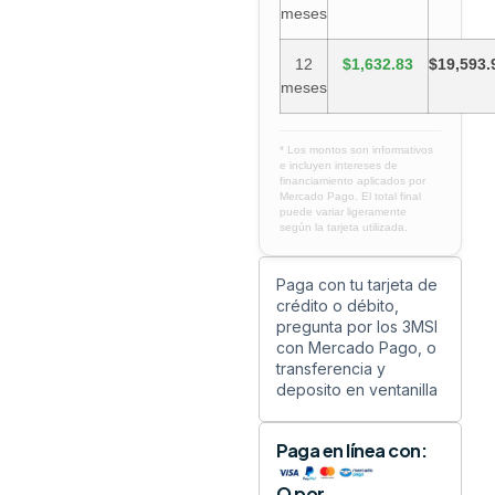
meses
12
$1,632.83
$19,593.
meses
* Los montos son informativos
e incluyen intereses de
financiamiento aplicados por
Mercado Pago. El total final
puede variar ligeramente
según la tarjeta utilizada.
Paga con tu tarjeta de
crédito o débito,
pregunta por los 3MSI
con Mercado Pago, o
transferencia y
deposito en ventanilla
Paga en línea con:
O por