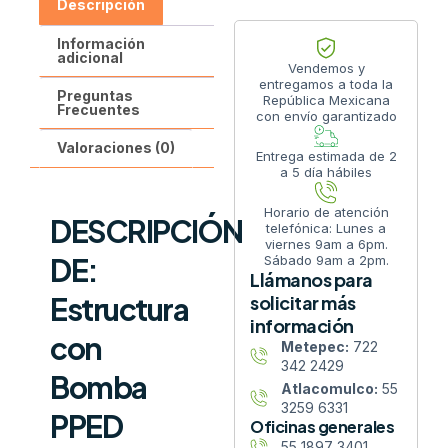
Descripción
Información
adicional
Vendemos y
entregamos a toda la
Preguntas
República Mexicana
Frecuentes
con envío garantizado
Valoraciones (0)
Entrega estimada de 2
a 5 día hábiles
Horario de atención
DESCRIPCIÓN
telefónica: Lunes a
viernes 9am a 6pm.
DE:
Sábado 9am a 2pm.
Llámanos para
Estructura
solicitar más
información
con
Metepec:
722
342 2429
Bomba
Atlacomulco:
55
3259 6331
PPED
Oficinas generales
55 1897 3401