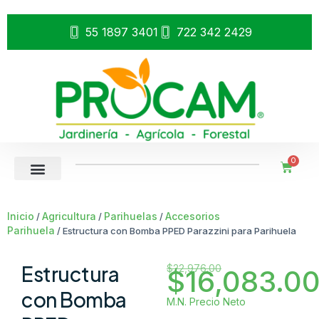
55 1897 3401
722 342 2429
0
Inicio
Agricultura
Parihuelas
Accesorios
/
/
/
Parihuela
/ Estructura con Bomba PPED Parazzini para Parihuela
Estructura
$
22,976.00
$
16,083.0
con Bomba
M.N. Precio Neto