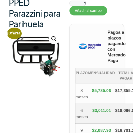
PPED
Parazzini para
Añadir al carrito
Parihuela
Pagos a
¡Oferta!
plazos
pagando
con
Mercado
Pago
PLAZO
MENSUALIDAD
TOTAL 
PAGAR
3
$5,785.06
$17,355.
meses
6
$3,011.01
$18,066.
meses
9
$2,087.93
$18,791.