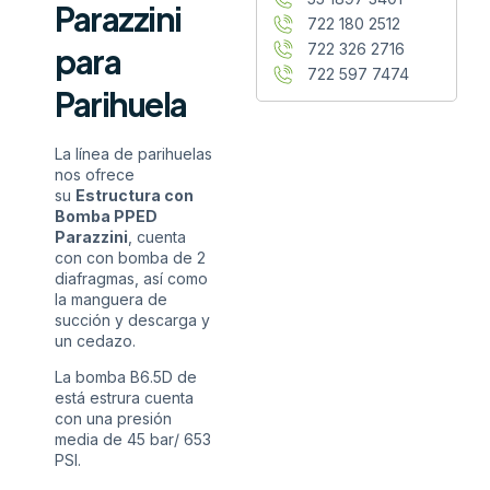
Parazzini
722 180 2512
722 326 2716
para
722 597 7474
Parihuela
La línea de parihuelas
nos ofrece
su
Estructura con
Bomba PPED
Parazzini
, cuenta
con con bomba de 2
diafragmas, así como
la manguera de
succión y descarga y
un cedazo.
La bomba B6.5D de
está estrura cuenta
con una presión
media de 45 bar/ 653
PSI.