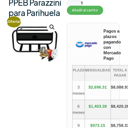
PPEB Parazzini
para Parihuela
Añadir al carrito
¡Oferta!
Pagos a
plazos
pagando
con
Mercado
Pago
PLAZO
MENSUALIDAD
TOTAL A
PAGAR
3
$2,696.31
$8,088.9
meses
6
$1,403.38
$8,420.2
meses
9
$973.15
$8,758.3