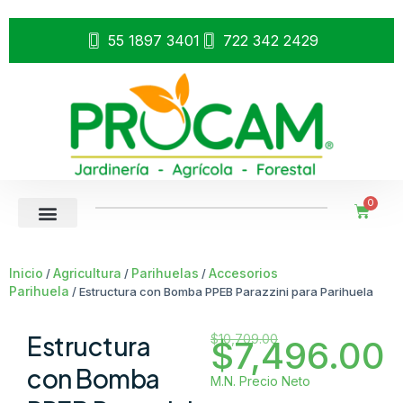
55 1897 3401
722 342 2429
0
Inicio
Agricultura
Parihuelas
Accesorios
/
/
/
Parihuela
/ Estructura con Bomba PPEB Parazzini para Parihuela
Estructura
$
10,709.00
$
7,496.00
con Bomba
M.N. Precio Neto