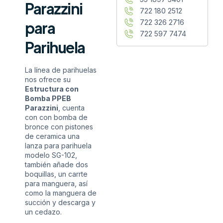
Parazzini
722 180 2512
722 326 2716
para
722 597 7474
Parihuela
La línea de parihuelas
nos ofrece su
Estructura con
Bomba PPEB
Parazzini
, cuenta
con con bomba de
bronce con pistones
de ceramica una
lanza para parihuela
modelo SG-102,
también añade dos
boquillas, un carrte
para manguera, así
como la manguera de
succión y descarga y
un cedazo.