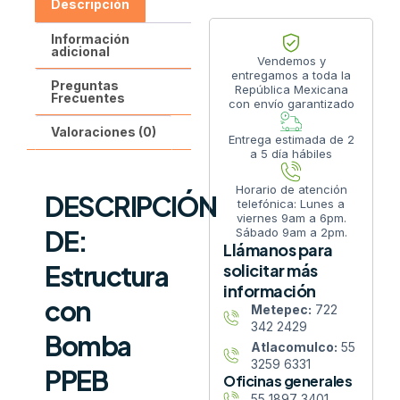
Descripción
Información
adicional
Vendemos y
entregamos a toda la
Preguntas
República Mexicana
Frecuentes
con envío garantizado
Valoraciones (0)
Entrega estimada de 2
a 5 día hábiles
Horario de atención
DESCRIPCIÓN
telefónica: Lunes a
viernes 9am a 6pm.
DE:
Sábado 9am a 2pm.
Llámanos para
Estructura
solicitar más
información
con
Metepec:
722
342 2429
Bomba
Atlacomulco:
55
3259 6331
PPEB
Oficinas generales
55 1897 3401