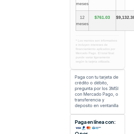
meses
12
$761.03
$9,132.3
meses
* Los montos son informativos
e incluyen intereses de
financiamiento aplicados por
Mercado Pago. El total final
puede variar ligeramente
según la tarjeta utilizada.
Paga con tu tarjeta de
crédito o débito,
pregunta por los 3MSI
con Mercado Pago, o
transferencia y
deposito en ventanilla
Paga en línea con:
O por