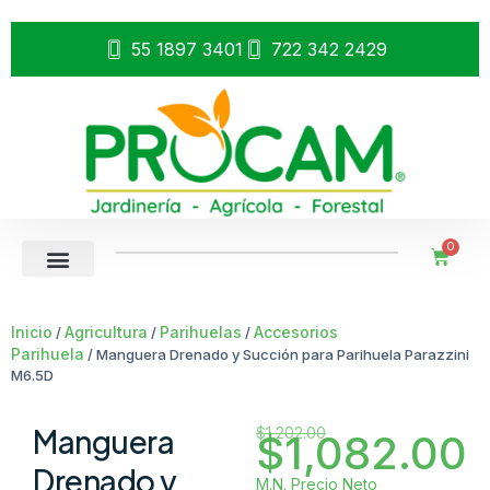
55 1897 3401
722 342 2429
0
Inicio
Agricultura
Parihuelas
Accesorios
/
/
/
Parihuela
/ Manguera Drenado y Succión para Parihuela Parazzini
M6.5D
Manguera
$
1,202.00
$
1,082.00
Drenado y
M.N. Precio Neto