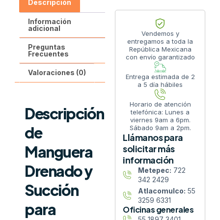
Descripción
Información
adicional
Vendemos y
entregamos a toda la
Preguntas
República Mexicana
Frecuentes
con envío garantizado
Valoraciones (0)
Entrega estimada de 2
a 5 día hábiles
Horario de atención
Descripción
telefónica: Lunes a
viernes 9am a 6pm.
de
Sábado 9am a 2pm.
Llámanos para
Manguera
solicitar más
información
Drenado y
Metepec:
722
342 2429
Succión
Atlacomulco:
55
3259 6331
para
Oficinas generales
55 1897 3401