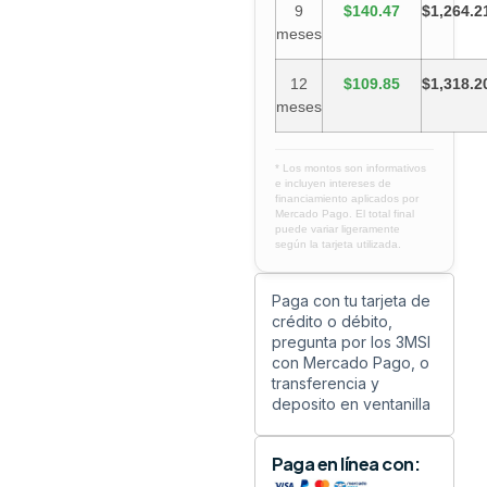
9
$140.47
$1,264.2
meses
12
$109.85
$1,318.2
meses
* Los montos son informativos
e incluyen intereses de
financiamiento aplicados por
Mercado Pago. El total final
puede variar ligeramente
según la tarjeta utilizada.
Paga con tu tarjeta de
crédito o débito,
pregunta por los 3MSI
con Mercado Pago, o
transferencia y
deposito en ventanilla
Paga en línea con: