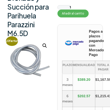
Succión para
Parihuela
Añadir al carrito
Parazzini
M6.5D
Pagos a
plazos
pagando
¡Oferta!
con
Mercado
Pago
PLAZO
MENSUALIDAD
TOTAL A
PAGAR
3
$389.20
$1,167.5
meses
6
$202.57
$1,215.4
meses