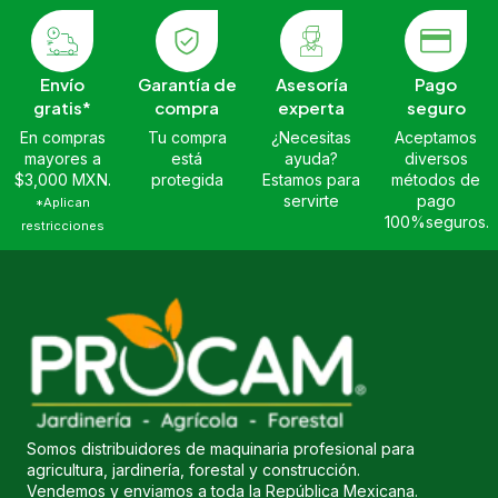
Envío
Garantía de
Asesoría
Pago
gratis*
compra
experta
seguro
En compras
Tu compra
¿Necesitas
Aceptamos
mayores a
está
ayuda?
diversos
$3,000 MXN.
protegida
Estamos para
métodos de
servirte
pago
*Aplican
100%seguros.
restricciones
Somos distribuidores de maquinaria profesional para
agricultura, jardinería, forestal y construcción.
Vendemos y enviamos a toda la República Mexicana.