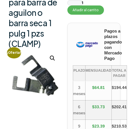
para barra de
aguilon o
Añadir al carrito
barra seca 1
pulg 1 pzs
Pagos a
plazos
(CLAMP)
pagando
con
Mercado
¡Oferta!
Pago
PLAZO
MENSUALIDAD
TOTAL A
PAGAR
3
$64.81
$194.44
meses
6
$33.73
$202.41
meses
9
$23.39
$210.53