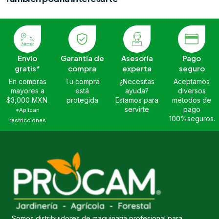
Envío
Garantía de
Asesoría
Pago
gratis*
compra
experta
seguro
En compras
Tu compra
¿Necesitas
Aceptamos
mayores a
está
ayuda?
diversos
$3,000 MXN.
protegida
Estamos para
métodos de
servirte
pago
*Aplican
100%seguros.
restricciones
Somos distribuidores de maquinaria profesional para