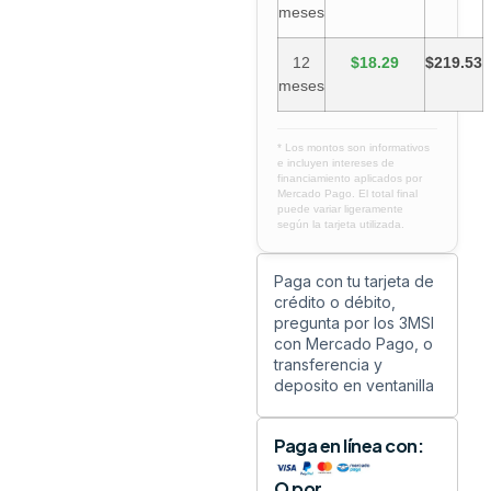
meses
12
$18.29
$219.53
meses
* Los montos son informativos
e incluyen intereses de
financiamiento aplicados por
Mercado Pago. El total final
puede variar ligeramente
según la tarjeta utilizada.
Paga con tu tarjeta de
crédito o débito,
pregunta por los 3MSI
con Mercado Pago, o
transferencia y
deposito en ventanilla
Paga en línea con:
O por