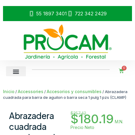
55 1897 3401
722 342 2429
0
Inicio
Accessories
Accesorios y consumibles
/
/
/ Abrazadera
cuadrada para barra de aguilon o barra seca 1 pulg 1 pzs (CLAMP)
Abrazadera
$
257.42
$
180.19
M.N.
cuadrada
Precio Neto