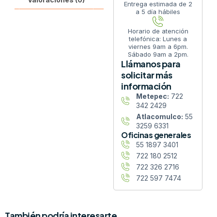
Entrega estimada de 2
a 5 día hábiles
Horario de atención
telefónica: Lunes a
viernes 9am a 6pm.
Sábado 9am a 2pm.
Llámanos para
solicitar más
información
Metepec:
722
342 2429
Atlacomulco:
55
3259 6331
Oficinas generales
55 1897 3401
722 180 2512
722 326 2716
722 597 7474
También podría interesarte