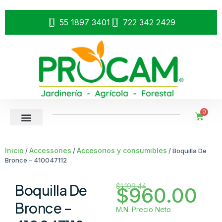
55 1897 3401
722 342 2429
0
Inicio
Accessories
Accesorios y consumibles
/
/
/ Boquilla De
Bronce – 410047112
Boquilla De
$
1,199.44
$
960.00
Bronce –
M.N. Precio Neto