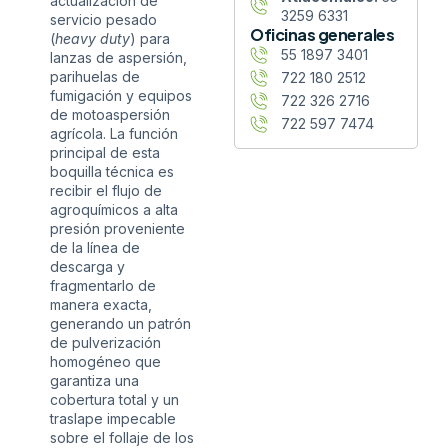
actualización de
3259 6331
servicio pesado
Oficinas generales
(
heavy duty
) para
55 1897 3401
lanzas de aspersión,
parihuelas de
722 180 2512
fumigación y equipos
722 326 2716
de motoaspersión
722 597 7474
agrícola. La función
principal de esta
boquilla técnica es
recibir el flujo de
agroquímicos a alta
presión proveniente
de la línea de
descarga y
fragmentarlo de
manera exacta,
generando un patrón
de pulverización
homogéneo que
garantiza una
cobertura total y un
traslape impecable
sobre el follaje de los