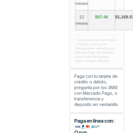
meses
12
$97.46
$1,169.5
meses
* Los montos son informativos
e incluyen intereses de
financiamiento aplicados por
Mercado Pago. El total final
puede variar ligeramente
según la tarjeta utilizada.
Paga con tu tarjeta de
crédito o débito,
pregunta por los 3MSI
con Mercado Pago, o
transferencia y
deposito en ventanilla
Paga en línea con:
O por