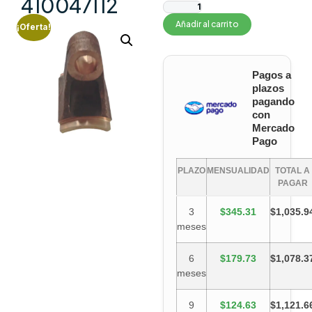
410047112
Añadir al carrito
¡Oferta!
Pagos a
plazos
pagando
con
Mercado
Pago
PLAZO
MENSUALIDAD
TOTAL A
PAGAR
3
$345.31
$1,035.9
meses
6
$179.73
$1,078.3
meses
9
$124.63
$1,121.6