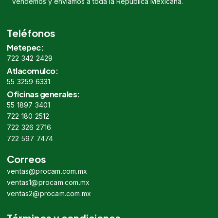
Vendemos y enviamos a toda la República Mexicana.
Teléfonos
Metepec:
722 342 2429
Atlacomulco:
55 3259 6331
Oficinas generales:
55 1897 3401
722 180 2512
722 326 2716
722 597 7474
Correos
ventas@procam.com.mx
ventas1@procam.com.mx
ventas2@procam.com.mx
Términos y condiciones