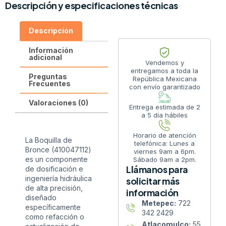
Descripción y especificaciones técnicas
Descripción
Información
adicional
Vendemos y
entregamos a toda la
Preguntas
República Mexicana
Frecuentes
con envío garantizado
Valoraciones (0)
Entrega estimada de 2
a 5 día hábiles
Horario de atención
La Boquilla de
telefónica: Lunes a
Bronce (410047112)
viernes 9am a 6pm.
es un componente
Sábado 9am a 2pm.
Llámanos para
de dosificación e
ingeniería hidráulica
solicitar más
de alta precisión,
información
diseñado
Metepec:
722
específicamente
342 2429
como refacción o
Atlacomulco:
55