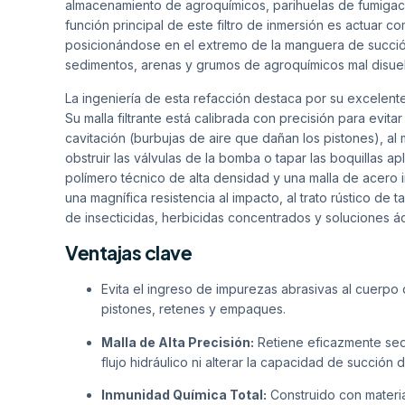
almacenamiento de agroquímicos, parihuelas de fumigaci
función principal de este filtro de inmersión es actuar co
posicionándose en el extremo de la manguera de succión 
sedimentos, arenas y grumos de agroquímicos mal disue
La ingeniería de esta refacción destaca por su excelente
Su malla filtrante está calibrada con precisión para evit
cavitación (burbujas de aire que dañan los pistones), a
obstruir las válvulas de la bomba o tapar las boquillas 
polímero técnico de alta densidad y una malla de acero i
una magnífica resistencia al impacto, al trato rústico de 
de insecticidas, herbicidas concentrados y soluciones áci
Ventajas clave
Evita el ingreso de impurezas abrasivas al cuerpo 
pistones, retenes y empaques.
Malla de Alta Precisión:
Retiene eficazmente sedi
flujo hidráulico ni alterar la capacidad de succión 
Inmunidad Química Total:
Construido con materi