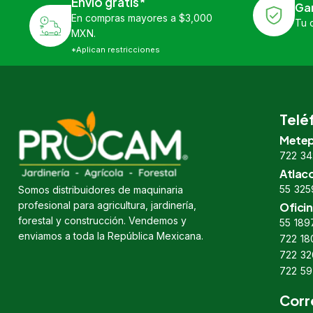
Envío gratis*
Ga
En compras mayores a $3,000
Tu 
MXN.
*Aplican restricciones
Telé
Metep
722 34
Atlac
55 325
Somos distribuidores de maquinaria
profesional para agricultura, jardinería,
Oficin
forestal y construcción. Vendemos y
55 189
enviamos a toda la República Mexicana.
722 18
722 32
722 59
Corr