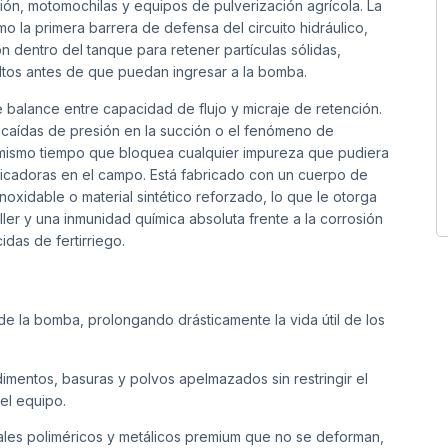
ón, motomochilas y equipos de pulverización agrícola. La
mo la primera barrera de defensa del circuito hidráulico,
dentro del tanque para retener partículas sólidas,
ltos antes de que puedan ingresar a la bomba.
 balance entre capacidad de flujo y micraje de retención.
ar caídas de presión en la succión o el fenómeno de
l mismo tiempo que bloquea cualquier impureza que pudiera
aplicadoras en el campo. Está fabricado con un cuerpo de
noxidable o material sintético reforzado, lo que le otorga
taller y una inmunidad química absoluta frente a la corrosión
das de fertirriego.
de la bomba, prolongando drásticamente la vida útil de los
mentos, basuras y polvos apelmazados sin restringir el
del equipo.
ales poliméricos y metálicos premium que no se deforman,