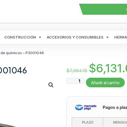
CONSTRUCCIÓN
ACCESORIOS Y CONSUMIBLES
HERRA
ue de quimicos – P3001046
$
6,131
3001046
$
7,664.18
Añadir al carrito
Pagos a pla
PLAZO
MENSUA