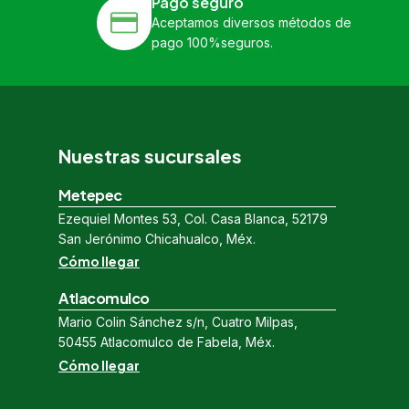
Pago seguro
Aceptamos diversos métodos de
pago 100%seguros.
Nuestras sucursales
Metepec
Ezequiel Montes 53, Col. Casa Blanca, 52179
San Jerónimo Chicahualco, Méx.
Cómo llegar
Atlacomulco
Mario Colin Sánchez s/n, Cuatro Milpas,
50455 Atlacomulco de Fabela, Méx.
Cómo llegar