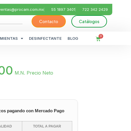
ventas@procam.com.mx
55 1897 3401
722 342 2429
Contacto
Catálogos
0
MIENTAS
DESINFECTANTE
BLOG
.00
M.N. Precio Neto
zos pagando con Mercado Pago
LIDAD
TOTAL A PAGAR