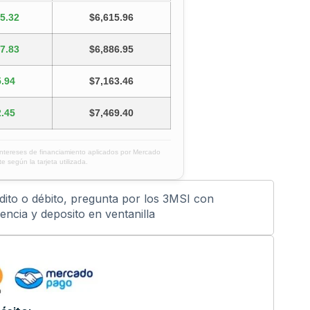
5.32
$6,615.96
7.83
$6,886.95
.94
$7,163.46
.45
$7,469.40
intereses de financiamiento aplicados por Mercado
e según la tarjeta utilizada.
édito o débito, pregunta por los 3MSI con
ncia y deposito en ventanilla