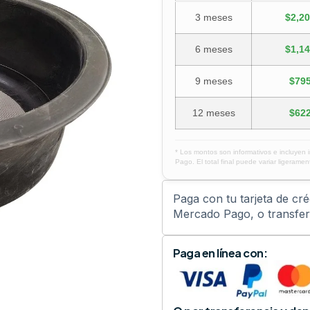
3 meses
$2,20
6 meses
$1,14
9 meses
$795
12 meses
$622
* Los montos son informativos e incluyen 
Pago. El total final puede variar ligerament
Paga con tu tarjeta de cr
Mercado Pago, o transfere
Paga en línea con: