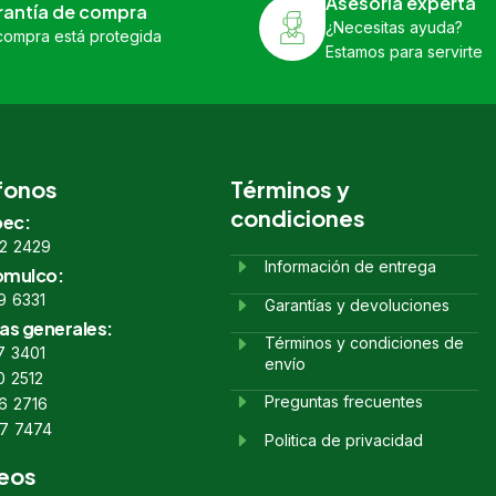
Asesoría experta
rantía de compra
¿Necesitas ayuda?
compra está protegida
Estamos para servirte
fonos
Términos y
condiciones
ec:
2 2429
Información de entrega
omulco:
9 6331
Garantías y devoluciones
as generales:
Términos y condiciones de
7 3401
envío
0 2512
Preguntas frecuentes
6 2716
7 7474
Politica de privacidad
eos