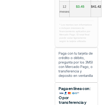
12
$3.45
$41.42
meses
* Los montos son informativos
e incluyen intereses de
financiamiento aplicados por
Mercado Pago. El total final
puede variar ligeramente
según la tarjeta utilizada.
Paga con tu tarjeta de
crédito o débito,
pregunta por los 3MSI
con Mercado Pago, o
transferencia y
deposito en ventanilla
Paga en línea con:
O por
transferencia y