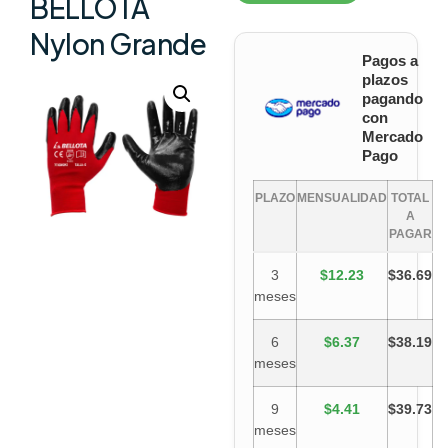
BELLOTA
Nylon Grande
Pagos a
plazos
pagando
con
Mercado
Pago
PLAZO
MENSUALIDAD
TOTAL
A
PAGAR
3
$12.23
$36.69
meses
6
$6.37
$38.19
meses
9
$4.41
$39.73
meses