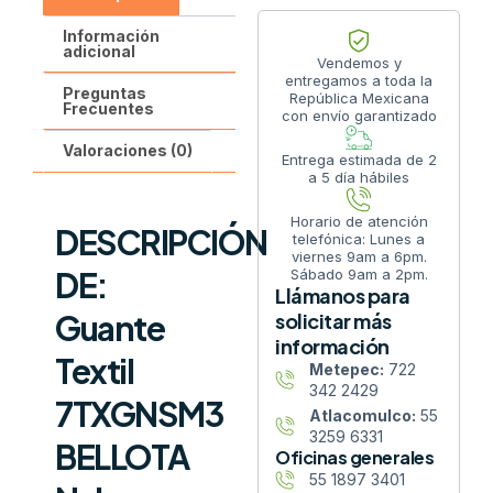
Información
adicional
Vendemos y
entregamos a toda la
Preguntas
República Mexicana
Frecuentes
con envío garantizado
Valoraciones (0)
Entrega estimada de 2
a 5 día hábiles
Horario de atención
DESCRIPCIÓN
telefónica: Lunes a
viernes 9am a 6pm.
DE:
Sábado 9am a 2pm.
Llámanos para
Guante
solicitar más
información
Textil
Metepec:
722
342 2429
7TXGNSM3
Atlacomulco:
55
3259 6331
BELLOTA
Oficinas generales
55 1897 3401