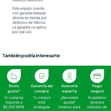
Este equipo cuenta
con garantía limitada
directa en tienda por
defectos de fábrica.
La garantía no aplica
por mal uso.
También podría interesarte
Envío
Garantía de
Asesoría
Pago
gratis*
compra
experta
seguro
En compras
Tu compra
¿Necesitas
Aceptamos
mayores a
está
ayuda?
diversos
$3,000 MXN.
protegida
Estamos para
métodos de