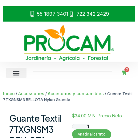
55 1897 3401
722 342 2429
0
Inicio
Accessories
Accesorios y consumibles
/
/
/ Guante Textil
7TXGNSM3 BELLOTA Nylon Grande
Guante Textil
$
34.00
M.N. Precio Neto
7TXGNSM3
Añadir al carrito