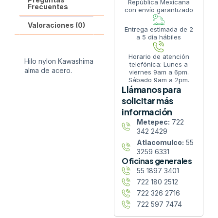
República Mexicana
Frecuentes
con envío garantizado
Valoraciones (0)
Entrega estimada de 2
a 5 día hábiles
Horario de atención
Hilo nylon Kawashima
telefónica: Lunes a
alma de acero.
viernes 9am a 6pm.
Sábado 9am a 2pm.
Llámanos para
solicitar más
información
Metepec:
722
342 2429
Atlacomulco:
55
3259 6331
Oficinas generales
55 1897 3401
722 180 2512
722 326 2716
722 597 7474