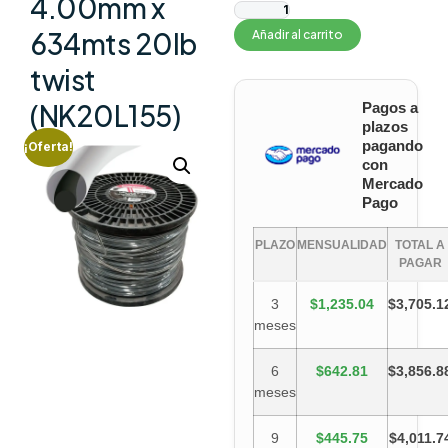
4.00mm x
634mts 20lb
Añadir al carrito
twist
(NK20L155)
Pagos a
plazos
pagando
¡Oferta!
con
Mercado
Pago
PLAZO
MENSUALIDAD
TOTAL A
PAGAR
3
$1,235.04
$3,705.1
meses
6
$642.81
$3,856.8
meses
9
$445.75
$4,011.7