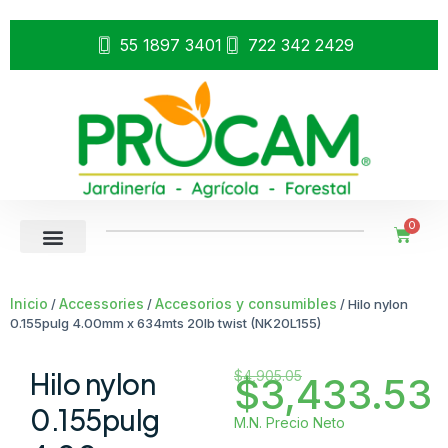
55 1897 3401
722 342 2429
0
Inicio
Accessories
Accesorios y consumibles
/
/
/ Hilo nylon
0.155pulg 4.00mm x 634mts 20lb twist (NK20L155)
Hilo nylon
$
4,905.05
$
3,433.53
0.155pulg
M.N. Precio Neto