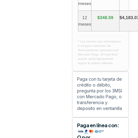
meses
12
$348.59
$4,183.0
meses
* Los montos son informativos
e incluyen intereses de
financiamiento aplicados por
Mercado Pago. El total final
puede variar ligeramente
según la tarjeta utilizada.
Paga con tu tarjeta de
crédito o débito,
pregunta por los 3MSI
con Mercado Pago, o
transferencia y
deposito en ventanilla
Paga en línea con:
O por