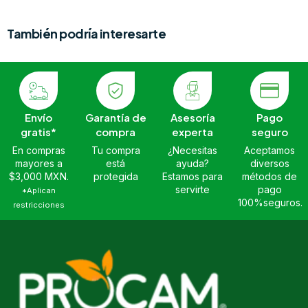
También podría interesarte
Envío
Garantía de
Asesoría
Pago
gratis*
compra
experta
seguro
En compras
Tu compra
¿Necesitas
Aceptamos
mayores a
está
ayuda?
diversos
$3,000 MXN.
protegida
Estamos para
métodos de
servirte
pago
*Aplican
100%seguros.
restricciones