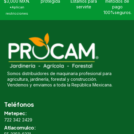
$3,000 MXN.
protegida
Estamos para
métodos de
servirte
pago
*Aplican
100%seguros.
restricciones
Somos distribuidores de maquinaria profesional para
agricultura, jardinería, forestal y construcción.
Vendemos y enviamos a toda la República Mexicana.
Teléfonos
Metepec:
722 342 2429
Atlacomulco: