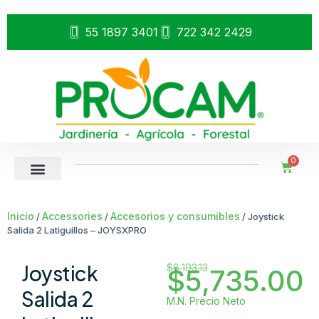
55 1897 3401
722 342 2429
0
Inicio
Accessories
Accesorios y consumibles
/
/
/ Joystick
Salida 2 Latiguillos – JOYSXPRO
Joystick
$
8,193.13
$
5,735.00
Salida 2
M.N. Precio Neto