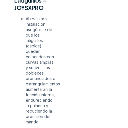
Latiguillos –
JOYSXPRO
Al realizar la
instalación,
asegúrese de
que los
latiguillos
(cables)
queden
colocados con
curvas amplias
y suaves; los
dobleces
pronunciados o
estrangulamientos
aumentarán la
fricción interna,
endureciendo
la palanca y
reduciendo la
precisión del
mando.