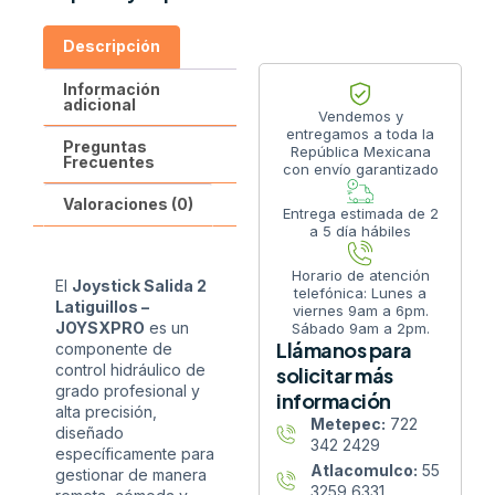
Descripción
Información
adicional
Vendemos y
entregamos a toda la
Preguntas
República Mexicana
Frecuentes
con envío garantizado
Valoraciones (0)
Entrega estimada de 2
a 5 día hábiles
Horario de atención
El
Joystick Salida 2
telefónica: Lunes a
Latiguillos –
viernes 9am a 6pm.
JOYSXPRO
es un
Sábado 9am a 2pm.
Llámanos para
componente de
control hidráulico de
solicitar más
grado profesional y
información
alta precisión,
Metepec:
722
diseñado
342 2429
específicamente para
Atlacomulco:
55
gestionar de manera
3259 6331