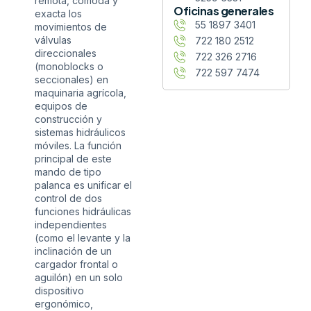
remota, cómoda y
Oficinas generales
exacta los
55 1897 3401
movimientos de
válvulas
722 180 2512
direccionales
722 326 2716
(monoblocks o
722 597 7474
seccionales) en
maquinaria agrícola,
equipos de
construcción y
sistemas hidráulicos
móviles. La función
principal de este
mando de tipo
palanca es unificar el
control de dos
funciones hidráulicas
independientes
(como el levante y la
inclinación de un
cargador frontal o
aguilón) en un solo
dispositivo
ergonómico,