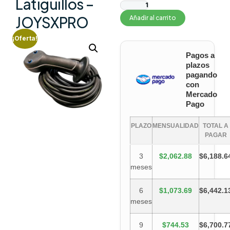
Latiguillos –
JOYSXPRO
Añadir al carrito
¡Oferta!
Pagos a
plazos
pagando
con
Mercado
Pago
PLAZO
MENSUALIDAD
TOTAL A
PAGAR
3
$2,062.88
$6,188.6
meses
6
$1,073.69
$6,442.1
meses
9
$744.53
$6,700.7