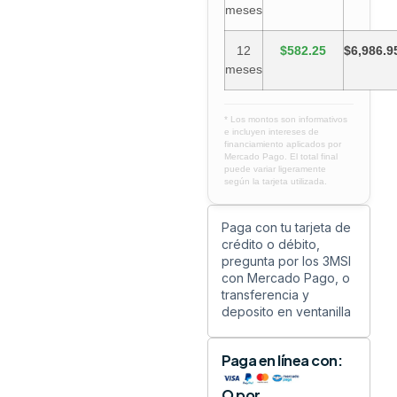
meses
12
$582.25
$6,986.9
meses
* Los montos son informativos
e incluyen intereses de
financiamiento aplicados por
Mercado Pago. El total final
puede variar ligeramente
según la tarjeta utilizada.
Paga con tu tarjeta de
crédito o débito,
pregunta por los 3MSI
con Mercado Pago, o
transferencia y
deposito en ventanilla
Paga en línea con:
O por