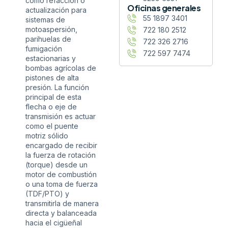
como refacción o
Oficinas generales
actualización para
55 1897 3401
sistemas de
motoaspersión,
722 180 2512
parihuelas de
722 326 2716
fumigación
722 597 7474
estacionarias y
bombas agrícolas de
pistones de alta
presión. La función
principal de esta
flecha o eje de
transmisión es actuar
como el puente
motriz sólido
encargado de recibir
la fuerza de rotación
(torque) desde un
motor de combustión
o una toma de fuerza
(TDF/PTO) y
transmitirla de manera
directa y balanceada
hacia el cigüeñal