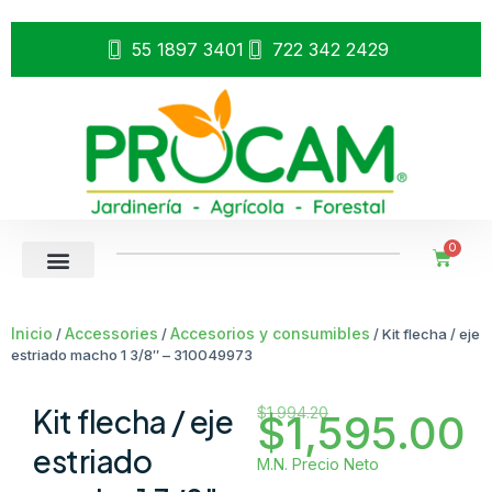
55 1897 3401
722 342 2429
0
Inicio
Accessories
Accesorios y consumibles
/
/
/ Kit flecha / eje
estriado macho 1 3/8″ – 310049973
Kit flecha / eje
$
1,994.20
$
1,595.00
estriado
M.N. Precio Neto