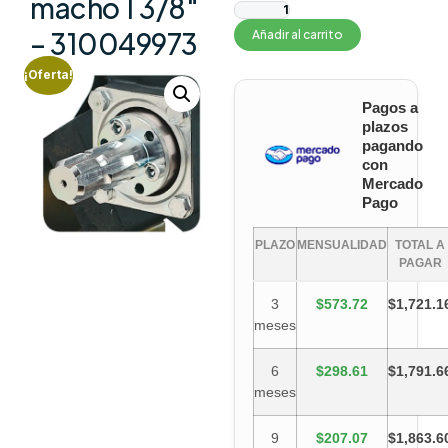
macho 1 3/8″
– 310049973
Añadir al carrito
¡Oferta!
Pagos a
plazos
pagando
con
Mercado
Pago
PLAZO
MENSUALIDAD
TOTAL A
PAGAR
3
$573.72
$1,721.1
meses
6
$298.61
$1,791.6
meses
9
$207.07
$1,863.6