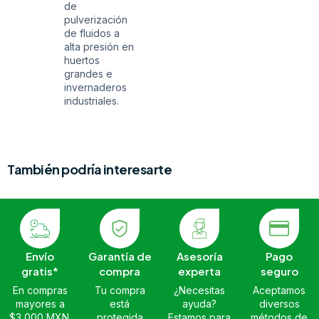
de
pulverización
de fluidos a
alta presión en
huertos
grandes e
invernaderos
industriales.
También podría interesarte
Envío
Garantía de
Asesoría
Pago
gratis*
compra
experta
seguro
En compras
Tu compra
¿Necesitas
Aceptamos
mayores a
está
ayuda?
diversos
$3,000 MXN.
protegida
Estamos para
métodos de