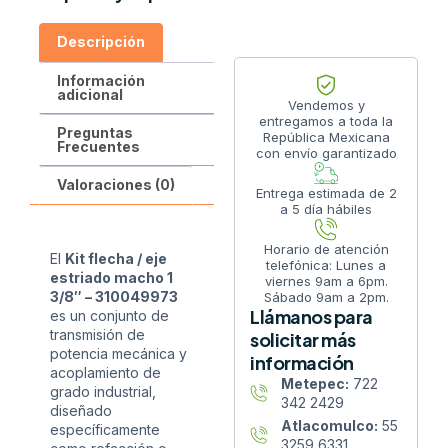
Descripción
Información
adicional
Vendemos y
entregamos a toda la
Preguntas
República Mexicana
Frecuentes
con envío garantizado
Valoraciones (0)
Entrega estimada de 2
a 5 día hábiles
Horario de atención
El
Kit flecha / eje
telefónica: Lunes a
estriado macho 1
viernes 9am a 6pm.
3/8″ – 310049973
Sábado 9am a 2pm.
Llámanos para
es un conjunto de
transmisión de
solicitar más
potencia mecánica y
información
acoplamiento de
Metepec:
722
grado industrial,
342 2429
diseñado
Atlacomulco:
55
específicamente
3259 6331