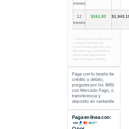
meses
12
$161.93
$1,943.1
meses
* Los montos son informativos
e incluyen intereses de
financiamiento aplicados por
Mercado Pago. El total final
puede variar ligeramente
según la tarjeta utilizada.
Paga con tu tarjeta de
crédito o débito,
pregunta por los 3MSI
con Mercado Pago, o
transferencia y
deposito en ventanilla
Paga en línea con:
O por