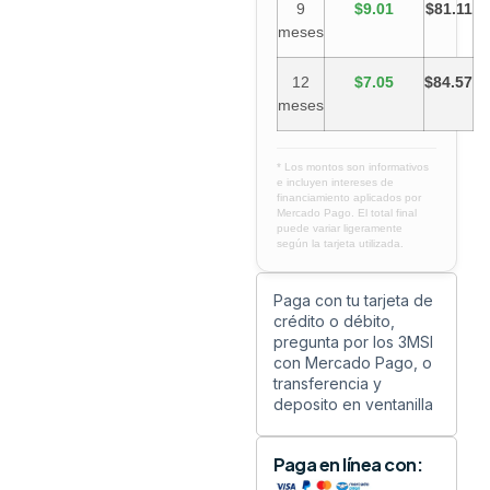
9
$9.01
$81.11
meses
12
$7.05
$84.57
meses
* Los montos son informativos
e incluyen intereses de
financiamiento aplicados por
Mercado Pago. El total final
puede variar ligeramente
según la tarjeta utilizada.
Paga con tu tarjeta de
crédito o débito,
pregunta por los 3MSI
con Mercado Pago, o
transferencia y
deposito en ventanilla
Paga en línea con: