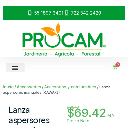
55 1897 3401
722 342 2429
0
Inicio
Accessories
Accesorios y consumibles
/
/
/ Lanza
aspersores manuales (KAWA-2)
Lanza
$
99.17
$
69.42
M.N.
aspersores
Precio Neto