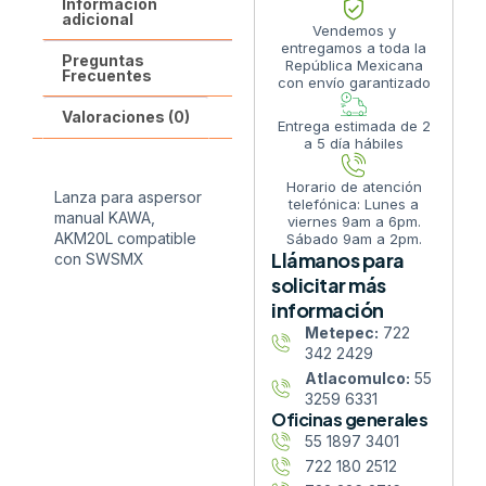
Información
adicional
Vendemos y
entregamos a toda la
Preguntas
República Mexicana
Frecuentes
con envío garantizado
Valoraciones (0)
Entrega estimada de 2
a 5 día hábiles
Horario de atención
Lanza para aspersor
telefónica: Lunes a
manual KAWA,
viernes 9am a 6pm.
AKM20L compatible
Sábado 9am a 2pm.
Llámanos para
con SWSMX
solicitar más
información
Metepec:
722
342 2429
Atlacomulco:
55
3259 6331
Oficinas generales
55 1897 3401
722 180 2512