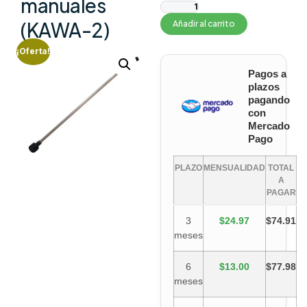
manuales
(KAWA-2)
Añadir al carrito
¡Oferta!
Pagos a
plazos
pagando
con
Mercado
Pago
PLAZO
MENSUALIDAD
TOTAL
A
PAGAR
3
$24.97
$74.91
meses
6
$13.00
$77.98
meses