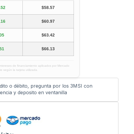
.52
$58.57
.16
$60.97
05
$63.42
51
$66.13
intereses de financiamiento aplicados por Mercado
e según la tarjeta utilizada.
édito o débito, pregunta por los 3MSI con
ncia y deposito en ventanilla