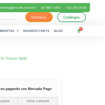
ventas@procam.com.mx
55 1897 3401
722 342 2429
Contacto
Catálogos
0
MIENTAS
DESINFECTANTE
BLOG
.N. Precio Neto
zos pagando con Mercado Pago
LIDAD
TOTAL A PAGAR