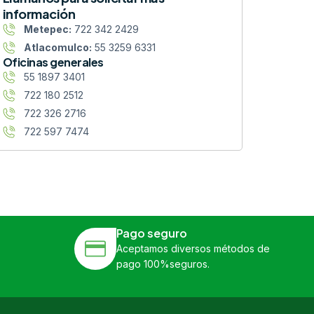
información
Metepec:
722 342 2429
Atlacomulco:
55 3259 6331
Oficinas generales
55 1897 3401
722 180 2512
722 326 2716
722 597 7474
Pago seguro
Aceptamos diversos métodos de
pago 100%seguros.