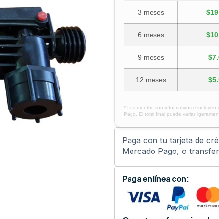
3 meses
$19
6 meses
$10
9 meses
$7.
12 meses
$5.
* Los montos son informativos e incluyen 
Pago. El total final puede variar ligerament
Paga con tu tarjeta de cr
Mercado Pago, o transfere
Paga en línea con: