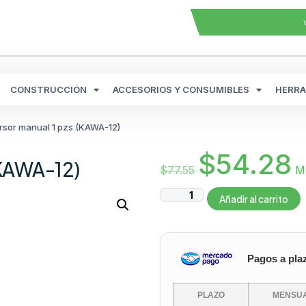
CONSTRUCCIÓN
ACCESORIOS Y CONSUMIBLES
HERRA
sor manual 1 pzs (KAWA-12)
$
54.28
(KAWA-12)
$
77.55
M
Añadir al carrito
Pagos a pla
PLAZO
MENSUA