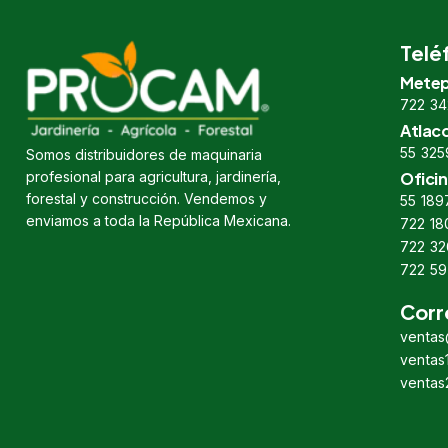
Telé
Metep
722 34
Atlac
55 325
Somos distribuidores de maquinaria
profesional para agricultura, jardinería,
Oficin
forestal y construcción. Vendemos y
55 189
enviamos a toda la República Mexicana.
722 18
722 32
722 59
Corr
venta
venta
venta