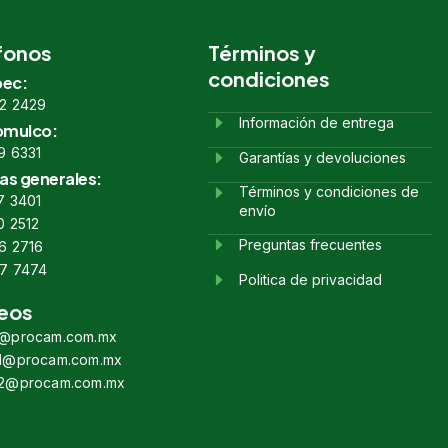
fonos
Términos y
condiciones
ec:
2 2429
Información de entrega
omulco:
9 6331
Garantías y devoluciones
as generales:
Términos y condiciones de
7 3401
envío
0 2512
Preguntas frecuentes
6 2716
7 7474
Politica de privacidad
eos
s@procam.com.mx
s1@procam.com.mx
s2@procam.com.mx