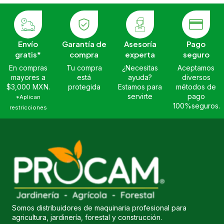
Envío
Garantía de
Asesoría
Pago
gratis*
compra
experta
seguro
En compras
Tu compra
¿Necesitas
Aceptamos
mayores a
está
ayuda?
diversos
$3,000 MXN.
protegida
Estamos para
métodos de
servirte
pago
*Aplican
100%seguros.
restricciones
Somos distribuidores de maquinaria profesional para
agricultura, jardinería, forestal y construcción.