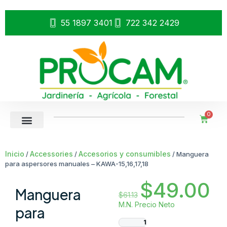
55 1897 3401
722 342 2429
0
Inicio
Accessories
Accesorios y consumibles
/
/
/ Manguera
para aspersores manuales – KAWA-15,16,17,18
$
49.00
Manguera
$
61.13
M.N. Precio Neto
para