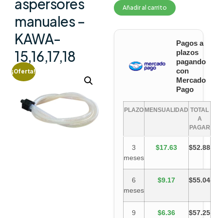
aspersores
Añadir al carrito
manuales –
KAWA-
Pagos a
15,16,17,18
plazos
pagando
con
¡Oferta!
Mercado
Pago
PLAZO
MENSUALIDAD
TOTAL
A
PAGAR
3
$17.63
$52.88
meses
6
$9.17
$55.04
meses
9
$6.36
$57.25