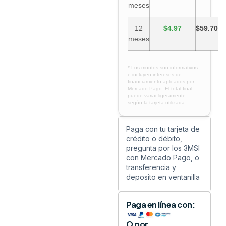
meses
12
$4.97
$59.70
meses
* Los montos son informativos
e incluyen intereses de
financiamiento aplicados por
Mercado Pago. El total final
puede variar ligeramente
según la tarjeta utilizada.
Paga con tu tarjeta de
crédito o débito,
pregunta por los 3MSI
con Mercado Pago, o
transferencia y
deposito en ventanilla
Paga en línea con:
O por