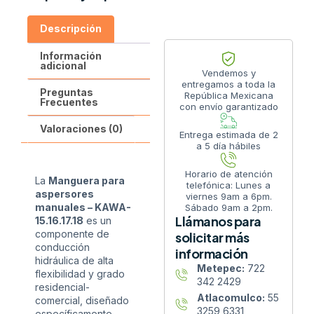
Descripción
Información
adicional
Vendemos y
entregamos a toda la
Preguntas
República Mexicana
Frecuentes
con envío garantizado
Valoraciones (0)
Entrega estimada de 2
a 5 día hábiles
Horario de atención
La
Manguera para
telefónica: Lunes a
aspersores
viernes 9am a 6pm.
manuales – KAWA-
Sábado 9am a 2pm.
Llámanos para
15.16.17.18
es un
componente de
solicitar más
conducción
información
hidráulica de alta
Metepec:
722
flexibilidad y grado
342 2429
residencial-
Atlacomulco:
55
comercial, diseñado
3259 6331
específicamente