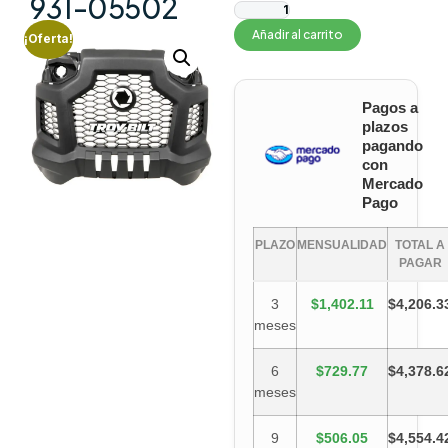
931-05502
Añadir al carrito
¡Oferta!
Pagos a
plazos
pagando
con
Mercado
Pago
PLAZO
MENSUALIDAD
TOTAL A
PAGAR
3
$1,402.11
$4,206.3
meses
6
$729.77
$4,378.6
meses
9
$506.05
$4,554.4