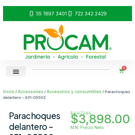
55 1897 3401
722 342 2429
0
Inicio
Accessories
Accesorios y consumibles
/
/
/ Parachoques
delantero – 931-05502
Parachoques
$
4,872.85
$
3,898.00
delantero –
M.N. Precio Neto