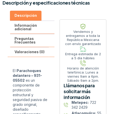
Descripción y especificaciones técnicas
Descripción
Información
adicional
Vendemos y
entregamos a toda la
Preguntas
República Mexicana
Frecuentes
con envío garantizado
Valoraciones (0)
Entrega estimada de 2
a 5 día hábiles
Horario de atención
El
Parachoques
telefónica: Lunes a
delantero – 931-
viernes 9am a 6pm.
05502
es un
Sábado 9am a 2pm.
Llámanos para
componente de
protección
solicitar más
estructural y
información
seguridad pasiva de
Metepec:
722
grado original,
342 2429
diseñado
Atlacomulco:
55