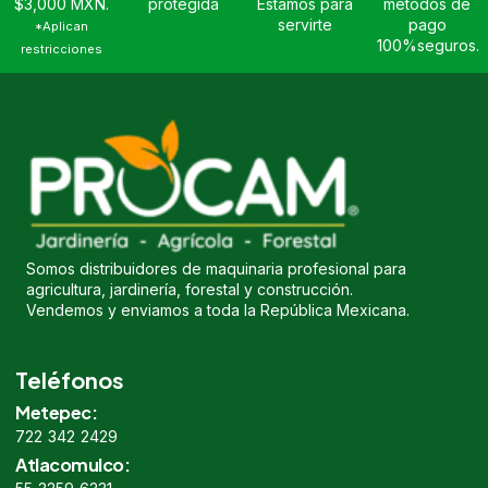
$3,000 MXN.
protegida
Estamos para
métodos de
servirte
pago
*Aplican
100%seguros.
restricciones
Somos distribuidores de maquinaria profesional para
agricultura, jardinería, forestal y construcción.
Vendemos y enviamos a toda la República Mexicana.
Teléfonos
Metepec:
722 342 2429
Atlacomulco: