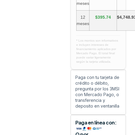
meses
12
$395.74
$4,748.9
meses
* Los montos son informativos
e incluyen intereses de
financiamiento aplicados por
Mercado Pago. El total final
puede variar ligeramente
según la tarjeta utilizada.
Paga con tu tarjeta de
crédito o débito,
pregunta por los 3MSI
con Mercado Pago, o
transferencia y
deposito en ventanilla
Paga en línea con:
O por