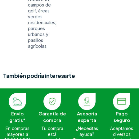
campos de
golf, áreas
verdes
residenciales,
parques
urbanos y
pasillos
agrícolas.
También podría interesarte
Envío
Garantía de
Asesoría
Pago
gratis*
compra
experta
seguro
En compras
Tu compra
¿Necesitas
Aceptamos
mayores a
está
ayuda?
diversos