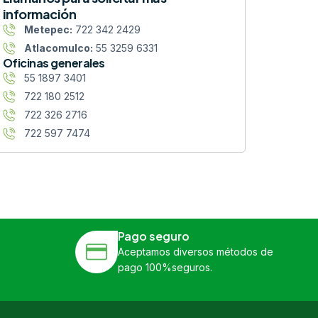
información
Metepec:
722 342 2429
Atlacomulco:
55 3259 6331
Oficinas generales
55 1897 3401
722 180 2512
722 326 2716
722 597 7474
Pago seguro
Aceptamos diversos métodos de
pago 100%seguros.