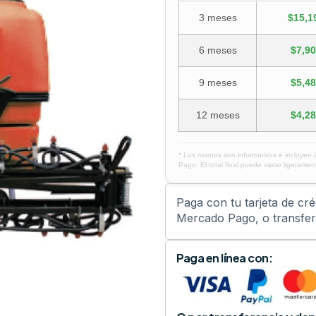
3 meses
$15,1
6 meses
$7,90
9 meses
$5,48
12 meses
$4,28
* Los montos son informativos e incluyen 
Pago. El total final puede variar ligerament
Paga con tu tarjeta de cr
Mercado Pago, o transfere
Paga en línea con: