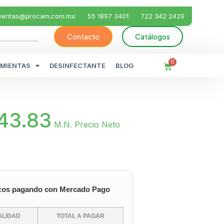
ventas@procam.com.mx
55 1897 3401
722 342 2429
Contacto
Catálogos
0
MIENTAS
DESINFECTANTE
BLOG
43.83
M.N. Precio Neto
zos pagando con Mercado Pago
LIDAD
TOTAL A PAGAR