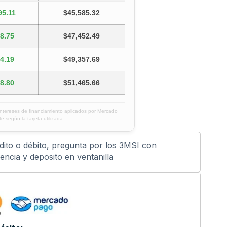
95.11
$45,585.32
8.75
$47,452.49
4.19
$49,357.69
8.80
$51,465.66
intereses de financiamiento aplicados por Mercado
e según la tarjeta utilizada.
édito o débito, pregunta por los 3MSI con
ncia y deposito en ventanilla