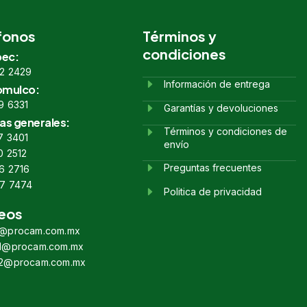
fonos
Términos y
condiciones
ec:
2 2429
Información de entrega
omulco:
9 6331
Garantías y devoluciones
as generales:
Términos y condiciones de
7 3401
envío
0 2512
Preguntas frecuentes
6 2716
7 7474
Politica de privacidad
eos
s@procam.com.mx
s1@procam.com.mx
s2@procam.com.mx