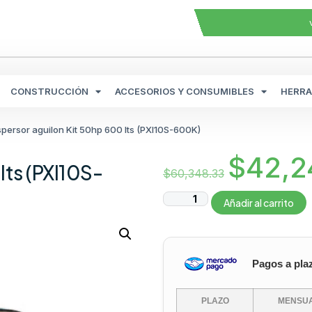
CONSTRUCCIÓN
ACCESORIOS Y CONSUMIBLES
HERRA
spersor aguilon Kit 50hp 600 lts​ (PXI10S-600K)
$
42,2
ts​ (PXI10S-
$
60,348.33
Añadir al carrito
Pagos a pla
PLAZO
MENSUA