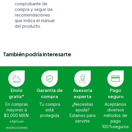
comprobante de
compra y seguir las
recomendaciones
que indica el manual
del producto.
También podría interesarte
Envío
Garantía de
Asesoría
Pago
gratis*
compra
experta
seguro
En compras
Tu compra
¿Necesitas
Aceptamos
mayores a
está
ayuda?
diversos
$3,000 MXN.
protegida
Estamos para
métodos de
servirte
pago
*Aplican
100%seguros.
restricciones