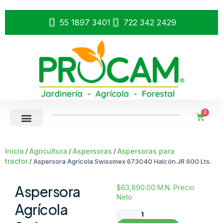
55 1897 3401
722 342 2429
0
Inicio
Agricultura
Aspersoras
Aspersoras para
/
/
/
tractor
/ Aspersora Agrícola Swissmex 673040 Halcón JR 600 Lts.
Aspersora
$
63,890.00
M.N. Precio
Neto
Agrícola