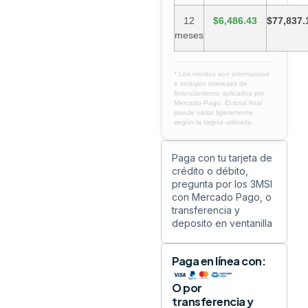
12
$6,486.43
$77,837.
meses
* Los montos son informativos
e incluyen intereses de
financiamiento aplicados por
Mercado Pago. El total final
puede variar ligeramente
según la tarjeta utilizada.
Paga con tu tarjeta de
crédito o débito,
pregunta por los 3MSI
con Mercado Pago, o
transferencia y
deposito en ventanilla
Paga en línea con:
O por
transferencia y