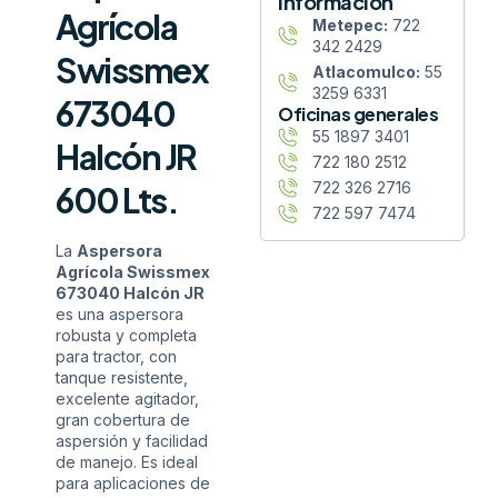
información
Agrícola
Metepec:
722
342 2429
Swissmex
Atlacomulco:
55
3259 6331
673040
Oficinas generales
55 1897 3401
Halcón JR
722 180 2512
722 326 2716
600 Lts.
722 597 7474
La
Aspersora
Agrícola Swissmex
673040 Halcón JR
es una aspersora
robusta y completa
para tractor, con
tanque resistente,
excelente agitador,
gran cobertura de
aspersión y facilidad
de manejo. Es ideal
para aplicaciones de