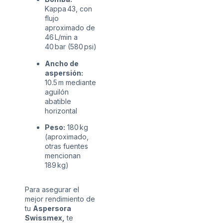
Kappa 43, con
flujo
aproximado de
46 L/min a
40 bar (580 psi)
Ancho de
aspersión:
10.5 m mediante
aguilón
abatible
horizontal
Peso:
180 kg
(aproximado,
otras fuentes
mencionan
189 kg)
Para asegurar el
mejor rendimiento de
tu
Aspersora
Swissmex,
te