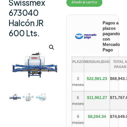
Swissmex
Añadir al carrito
673040
Halcón JR
Pagos a
plazos
600 Lts.
pagando
con
Mercado
Pago
PLAZO
MENSUALIDAD
TOTAL 
PAGAR
3
$22,981.23
$68,943.
meses
6
$11,961.27
$71,767.
meses
9
$8,294.34
$74,649.
meses