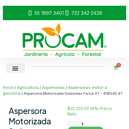
55 1897 3401
722 342 2429
0
Inicio
Agricultura
Aspersoras
Aspersoras motor a
/
/
/
gasolina
/ Aspersora Motorizada Swissmex Forza 4T – 818045 4T
Aspersora
$
20,320.00
M.N. Precio
Neto
Motorizada