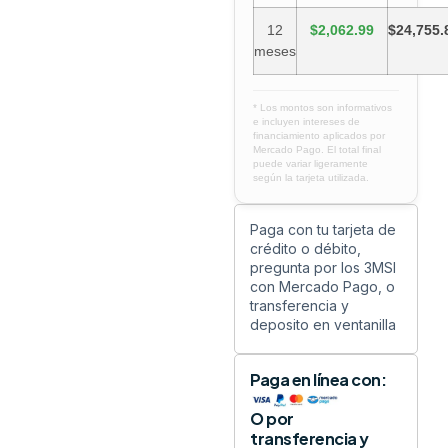
12
$2,062.99
$24,755.
meses
* Los montos son informativos
e incluyen intereses de
financiamiento aplicados por
Mercado Pago. El total final
puede variar ligeramente
según la tarjeta utilizada.
Paga con tu tarjeta de
crédito o débito,
pregunta por los 3MSI
con Mercado Pago, o
transferencia y
deposito en ventanilla
Paga en línea con:
O por
transferencia y