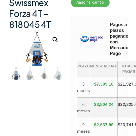
Swissmex
Añadir al carrito
Forza 4T –
818045 4T
Pagos a
plazos
pagando
con
Mercado
Pago
PLAZO
MENSUALIDAD
TOTAL 
PAGAR
3
$7,309.10
$21,927.
meses
6
$3,804.24
$22,825.
meses
9
$2,637.99
$23,741.
meses