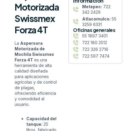
información
Motorizada
Metepec:
722
342 2429
Swissmex
Atlacomulco:
55
3259 6331
Forza 4T
Oficinas generales
55 1897 3401
722 180 2512
La
Aspersora
Motorizada de
722 326 2716
Mochila Swissmex
722 597 7474
Forza 4T
es una
herramienta de alta
calidad diseñada
para aplicaciones
agrícolas y de control
de plagas,
ofreciendo eficiencia
y comodidad al
usuario.
Capacidad del
tanque:
25
litros, fabricado