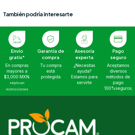
También podría interesarte
Envío
Garantía de
Asesoría
Pago
gratis*
compra
experta
seguro
En compras
Tu compra
¿Necesitas
Aceptamos
mayores a
está
ayuda?
diversos
$3,000 MXN.
protegida
Estamos para
métodos de
servirte
pago
*Aplican
100%seguros.
restricciones