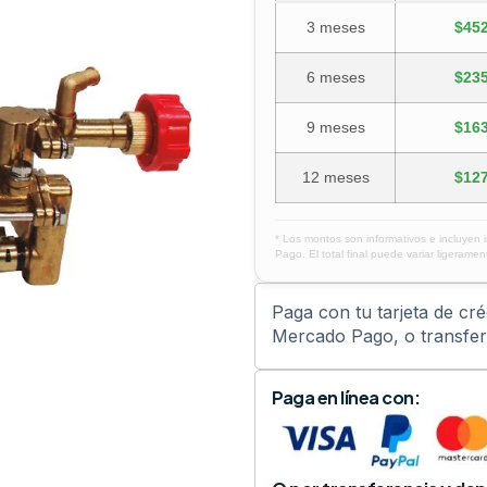
3 meses
$452
6 meses
$235
9 meses
$163
12 meses
$127
* Los montos son informativos e incluyen 
Pago. El total final puede variar ligerament
Paga con tu tarjeta de cr
Mercado Pago, o transfere
Paga en línea con: