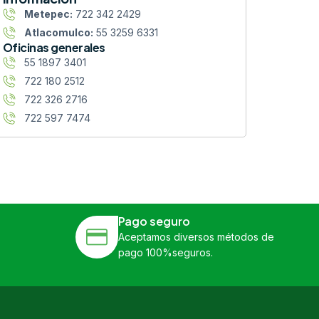
Metepec:
722 342 2429
Atlacomulco:
55 3259 6331
Oficinas generales
55 1897 3401
722 180 2512
722 326 2716
722 597 7474
Pago seguro
Aceptamos diversos métodos de
pago 100%seguros.