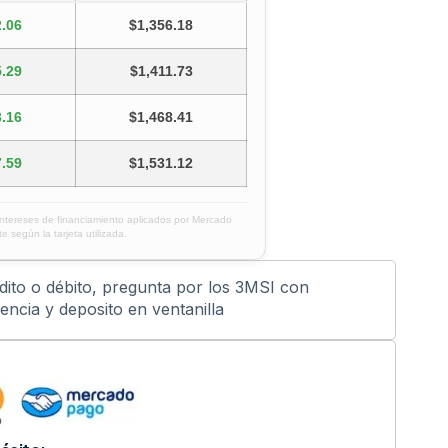
.06
$1,356.18
.29
$1,411.73
.16
$1,468.41
.59
$1,531.12
intereses de financiamiento aplicados por Mercado
e según la tarjeta utilizada.
édito o débito, pregunta por los 3MSI con
ncia y deposito en ventanilla