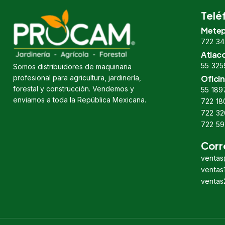
Telé
Metep
722 34
Atlac
55 325
Somos distribuidores de maquinaria
profesional para agricultura, jardinería,
Oficin
forestal y construcción. Vendemos y
55 189
enviamos a toda la República Mexicana.
722 18
722 32
722 59
Corr
venta
venta
venta