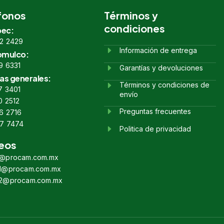
fonos
Términos y
condiciones
ec:
2 2429
Información de entrega
omulco:
9 6331
Garantías y devoluciones
as generales:
Términos y condiciones de
7 3401
envío
0 2512
Preguntas frecuentes
6 2716
7 7474
Politica de privacidad
eos
s@procam.com.mx
s1@procam.com.mx
s2@procam.com.mx