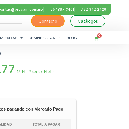
ventas@procam.com.mx
55 1897 3401
722 342 2429
Contacto
Catálogos
0
MIENTAS
DESINFECTANTE
BLOG
)
.77
M.N. Precio Neto
zos pagando con Mercado Pago
LIDAD
TOTAL A PAGAR