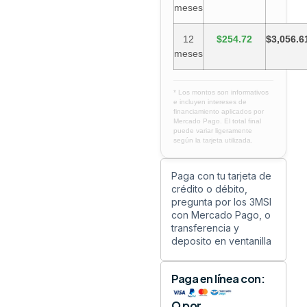
meses
12
$254.72
$3,056.6
meses
* Los montos son informativos
e incluyen intereses de
financiamiento aplicados por
Mercado Pago. El total final
puede variar ligeramente
según la tarjeta utilizada.
Paga con tu tarjeta de
crédito o débito,
pregunta por los 3MSI
con Mercado Pago, o
transferencia y
deposito en ventanilla
Paga en línea con:
O por