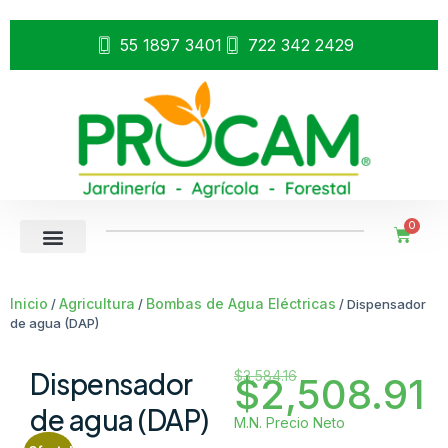
55 1897 3401
722 342 2429
0
Inicio
Agricultura
Bombas de Agua Eléctricas
/
/
/ Dispensador
de agua (DAP)
Dispensador
$
3,584.16
$
2,508.91
de agua (DAP)
M.N. Precio Neto