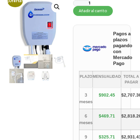
¡Oferta!
Añadir al carrito
Pagos a
plazos
pagando
con
Mercado
Pago
PLAZO
MENSUALIDAD
TOTAL A
PAGAR
3
$902.45
$2,707.3
meses
6
$469.71
$2,818.2
meses
9
$325.71
$2,931.4