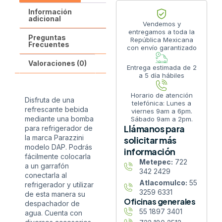
Información
adicional
Vendemos y
entregamos a toda la
Preguntas
República Mexicana
Frecuentes
con envío garantizado
Valoraciones (0)
Entrega estimada de 2
a 5 día hábiles
Horario de atención
Disfruta de una
telefónica: Lunes a
refrescante bebida
viernes 9am a 6pm.
mediante una bomba
Sábado 9am a 2pm.
Llámanos para
para refrigerador de
la marca Parazzini
solicitar más
modelo DAP. Podrás
información
fácilmente colocarla
Metepec:
722
a un garrafón
342 2429
conectarla al
Atlacomulco:
55
refrigerador y utilizar
3259 6331
de esta manera su
Oficinas generales
despachador de
55 1897 3401
agua. Cuenta con