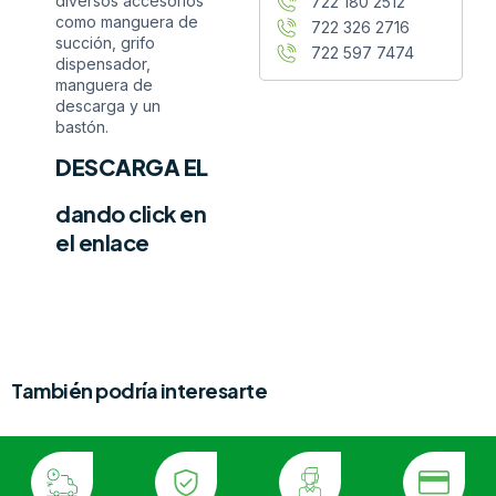
diversos accesorios
722 180 2512
como manguera de
722 326 2716
succión, grifo
722 597 7474
dispensador,
manguera de
descarga y un
bastón.
DESCARGA EL
dando click en
el enlace
También podría interesarte