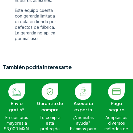
nuestros asesores.
Este equipo cuenta
con garantía limitada
directa en tienda por
defectos de fábrica.
La garantía no aplica
por mal uso.
También podría interesarte
Envío
Garantía de
Asesoría
Pago
gratis*
compra
experta
seguro
En compras
Tu compra
¿Necesitas
Aceptamos
mayores a
está
ayuda?
diversos
$3,000 MXN.
protegida
Estamos para
métodos de