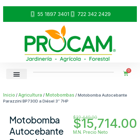
55 1897 3401
722 342 2429
0
Inicio
Agricultura
Motobombas
/
/
/ Motobomba Autocebante
Parazzini BP730D a Diésel 3″ 7HP
Motobomba
$
22,449.00
$
15,714.00
Autocebante
M.N. Precio Neto