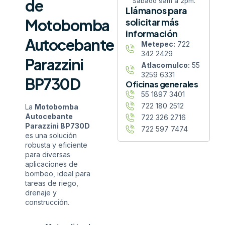
de
Sábado 9am a 2pm.
Llámanos para
Motobomba
solicitar más
información
Autocebante
Metepec:
722
342 2429
Parazzini
Atlacomulco:
55
3259 6331
BP730D
Oficinas generales
55 1897 3401
722 180 2512
La
Motobomba
Autocebante
722 326 2716
Parazzini BP730D
722 597 7474
es una solución
robusta y eficiente
para diversas
aplicaciones de
bombeo, ideal para
tareas de riego,
drenaje y
construcción.