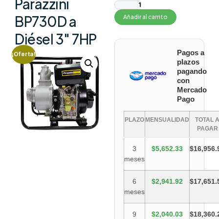
Parazzini
BP730D a
Añadir al carrito
Diésel 3″ 7HP
Pagos a
¡Oferta!
plazos
pagando
con
Mercado
Pago
PLAZO
MENSUALIDAD
TOTAL 
PAGAR
3
$5,652.33
$16,956.
meses
6
$2,941.92
$17,651.
meses
9
$2,040.03
$18,360.