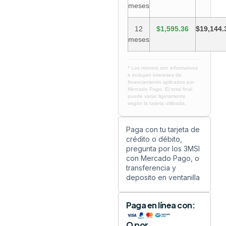
meses
12
$1,595.36
$19,144.
meses
* Los montos son informativos
e incluyen intereses de
financiamiento aplicados por
Mercado Pago. El total final
puede variar ligeramente
según la tarjeta utilizada.
Paga con tu tarjeta de
crédito o débito,
pregunta por los 3MSI
con Mercado Pago, o
transferencia y
deposito en ventanilla
Paga en línea con:
O por