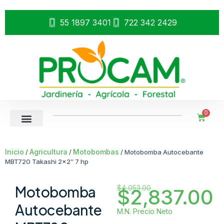
55 1897 3401
722 342 2429
0
Inicio
Agricultura
Motobombas
/
/
/ Motobomba Autocebante
MBT720 Takashi 2×2″ 7 hp
Motobomba
$
4,053.00
$
2,837.00
Autocebante
M.N. Precio Neto