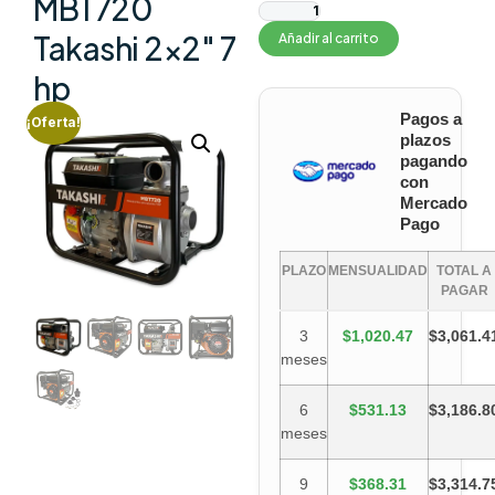
MBT720
Takashi 2×2″ 7
Añadir al carrito
hp
Pagos a
¡Oferta!
plazos
pagando
con
Mercado
Pago
PLAZO
MENSUALIDAD
TOTAL A
PAGAR
3
$1,020.47
$3,061.4
meses
6
$531.13
$3,186.8
meses
9
$368.31
$3,314.7