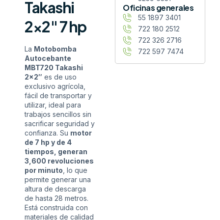
Takashi
Oficinas generales
55 1897 3401
2×2″ 7 hp
722 180 2512
722 326 2716
La
Motobomba
722 597 7474
Autocebante
MBT720 Takashi
2×2″
es de uso
exclusivo agrícola,
fácil de transportar y
utilizar, ideal para
trabajos sencillos sin
sacrificar seguridad y
confianza. Su
motor
de 7 hp y de 4
tiempos, generan
3,600 revoluciones
por minuto
, lo que
permite generar una
altura de descarga
de hasta 28 metros.
Está construida con
materiales de calidad