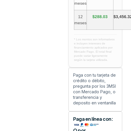
meses
12
$288.03
$3,456.3
meses
* Los montos son informativos
e incluyen intereses de
financiamiento aplicados por
Mercado Pago. El total final
puede variar ligeramente
según la tarjeta utilizada.
Paga con tu tarjeta de
crédito o débito,
pregunta por los 3MSI
con Mercado Pago, o
transferencia y
deposito en ventanilla
Paga en línea con:
O por