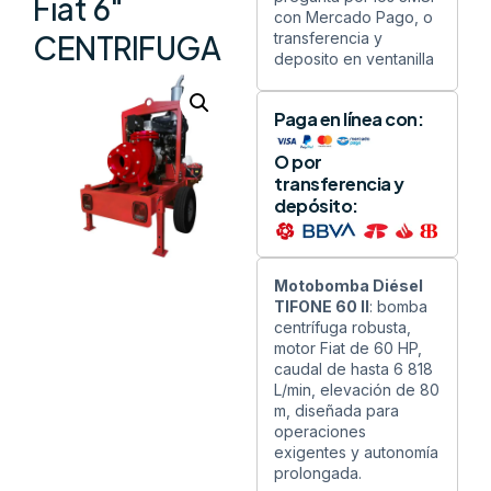
Fiat 6″
con Mercado Pago, o
transferencia y
CENTRIFUGA
deposito en ventanilla
Paga en línea con:
O por
transferencia y
depósito:
Motobomba Diésel
TIFONE 60 II
: bomba
centrífuga robusta,
motor Fiat de 60 HP,
caudal de hasta 6 818
L/min, elevación de 80
m, diseñada para
operaciones
exigentes y autonomía
prolongada.