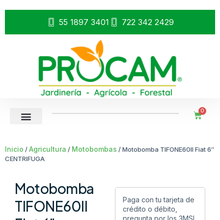
55 1897 3401
722 342 2429
0
Inicio
Agricultura
Motobombas
/
/
/ Motobomba TIFONE60II Fiat 6″
CENTRIFUGA
Motobomba
Paga con tu tarjeta de
TIFONE60II
crédito o débito,
pregunta por los 3MSI