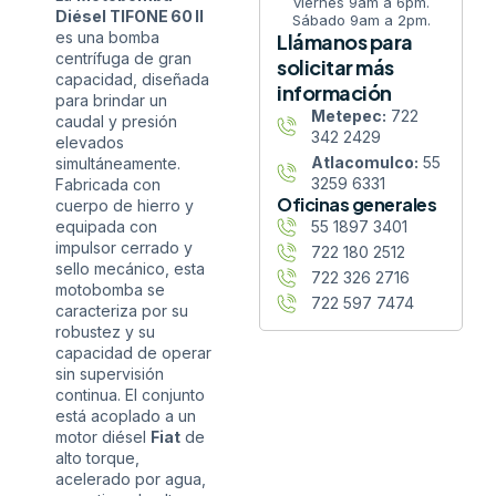
viernes 9am a 6pm.
Diésel TIFONE 60 II
Sábado 9am a 2pm.
es una bomba
Llámanos para
centrífuga de gran
solicitar más
capacidad, diseñada
información
para brindar un
Metepec:
722
caudal y presión
342 2429
elevados
Atlacomulco:
55
simultáneamente.
3259 6331
Fabricada con
Oficinas generales
cuerpo de hierro y
equipada con
55 1897 3401
impulsor cerrado y
722 180 2512
sello mecánico, esta
722 326 2716
motobomba se
722 597 7474
caracteriza por su
robustez y su
capacidad de operar
sin supervisión
continua. El conjunto
está acoplado a un
motor diésel
Fiat
de
alto torque,
acelerado por agua,