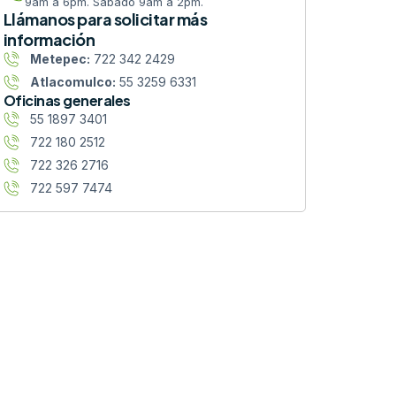
9am a 6pm. Sábado 9am a 2pm.
Llámanos para solicitar más
información
Metepec:
722 342 2429
Atlacomulco:
55 3259 6331
Oficinas generales
55 1897 3401
722 180 2512
722 326 2716
722 597 7474