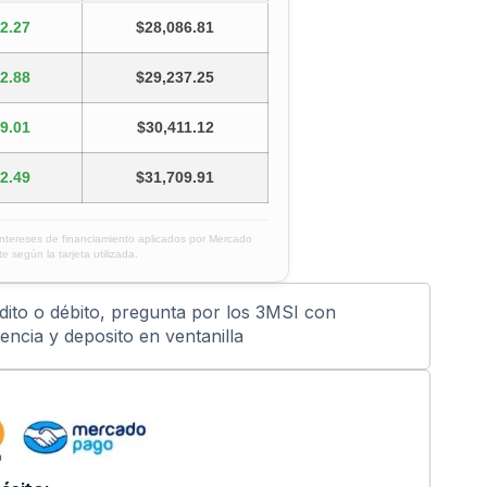
2.27
$28,086.81
2.88
$29,237.25
9.01
$30,411.12
2.49
$31,709.91
intereses de financiamiento aplicados por Mercado
e según la tarjeta utilizada.
édito o débito, pregunta por los 3MSI con
ncia y deposito en ventanilla