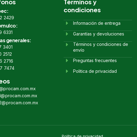
fonos
Términos y
condiciones
ec:
2 2429
Información de entrega
omulco:
9 6331
Garantías y devoluciones
as generales:
Términos y condiciones de
7 3401
envío
0 2512
Preguntas frecuentes
6 2716
7 7474
Politica de privacidad
eos
s@procam.com.mx
s1@procam.com.mx
s2@procam.com.mx
Política de privacidad