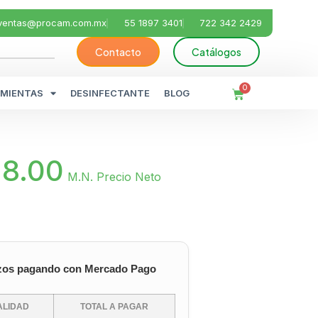
ventas@procam.com.mx
55 1897 3401
722 342 2429
Contacto
Catálogos
0
MIENTAS
DESINFECTANTE
BLOG
28.00
M.N. Precio Neto
zos pagando con Mercado Pago
LIDAD
TOTAL A PAGAR