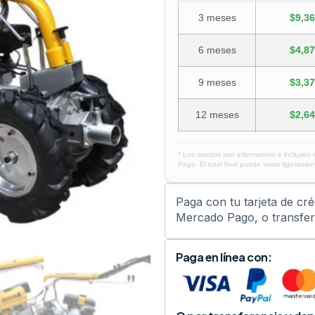
3 meses
$9,36
6 meses
$4,87
9 meses
$3,37
12 meses
$2,64
* Los montos son informativos e incluyen 
Pago. El total final puede variar ligerament
Paga con tu tarjeta de cr
Mercado Pago, o transfere
Paga en línea con: