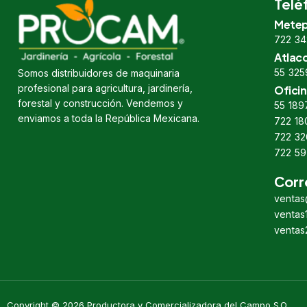
Telé
Metep
722 34
Atlac
55 325
Somos distribuidores de maquinaria
profesional para agricultura, jardinería,
Oficin
forestal y construcción. Vendemos y
55 189
enviamos a toda la República Mexicana.
722 18
722 32
722 59
Corr
venta
venta
venta
Copyright © 2026 Productora y Comercializadora del Campo S.O.