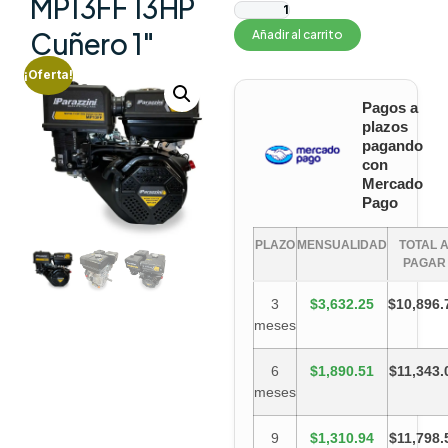
MP13FF 13HP
Cuñero 1″
Añadir al carrito
¡Oferta!
Pagos a
plazos
pagando
con
Mercado
Pago
PLAZO
MENSUALIDAD
TOTAL 
PAGAR
3
$3,632.25
$10,896.
meses
6
$1,890.51
$11,343.
meses
9
$1,310.94
$11,798.