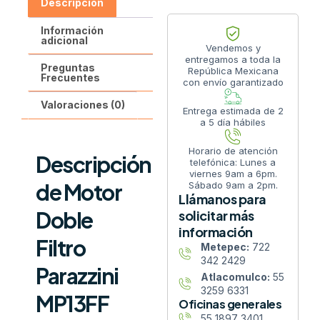
Descripción
Información
adicional
Vendemos y
entregamos a toda la
Preguntas
República Mexicana
Frecuentes
con envío garantizado
Valoraciones (0)
Entrega estimada de 2
a 5 día hábiles
Horario de atención
Descripción
telefónica: Lunes a
viernes 9am a 6pm.
de Motor
Sábado 9am a 2pm.
Llámanos para
Doble
solicitar más
información
Filtro
Metepec:
722
342 2429
Parazzini
Atlacomulco:
55
3259 6331
MP13FF
Oficinas generales
55 1897 3401