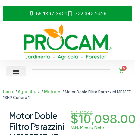
55 1897 3401
722 342 2429
0
Inicio
Agricultura
Motores
/
/
/ Motor Doble Filtro Parazzini MP13FF
13HP Cuñero 1″
Motor Doble
$
14,425.00
$
10,098.0
Filtro Parazzini
M.N. Precio Neto