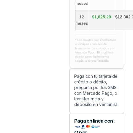
meses
12
$1,025.20
$12,302.
meses
* Los montos son informativos
e incluyen intereses de
financiamiento aplicados por
Mercado Pago. El total final
puede variar ligeramente
según la tarjeta utilizada.
Paga con tu tarjeta de
crédito o débito,
pregunta por los 3MSI
con Mercado Pago, o
transferencia y
deposito en ventanilla
Paga en línea con:
O por