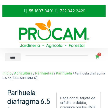
55 1897 3401
722 342 2429
0
Inicio
Agricultura
Parihuelas
Parihuela
/
/
/
/ Parihuela diafragma
6.5 hp (PP6.5D10MM-N)
Parihuela
Paga con tu tarjeta de
diafragma 6.5
crédito o débito,
pregunta por los 3MSI