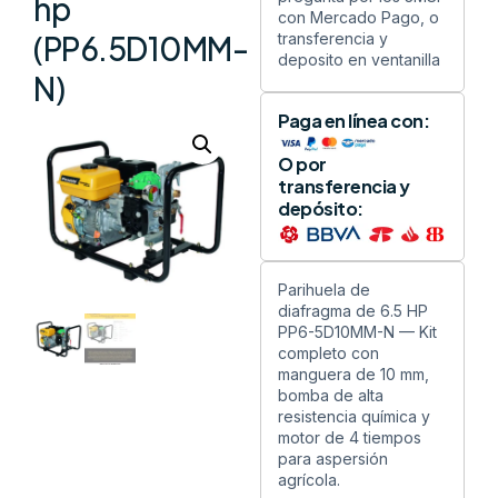
hp
con Mercado Pago, o
transferencia y
(PP6.5D10MM-
deposito en ventanilla
N)
Paga en línea con:
O por
transferencia y
depósito:
Parihuela de
diafragma de 6.5 HP
PP6-5D10MM-N — Kit
completo con
manguera de 10 mm,
bomba de alta
resistencia química y
motor de 4 tiempos
para aspersión
agrícola.