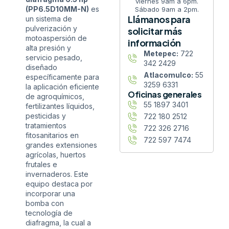
viernes 9am a 6pm.
(PP6.5D10MM-N)
es
Sábado 9am a 2pm.
Llámanos para
un sistema de
pulverización y
solicitar más
motoaspersión de
información
alta presión y
Metepec:
722
servicio pesado,
342 2429
diseñado
Atlacomulco:
55
específicamente para
3259 6331
la aplicación eficiente
Oficinas generales
de agroquímicos,
55 1897 3401
fertilizantes líquidos,
pesticidas y
722 180 2512
tratamientos
722 326 2716
fitosanitarios en
722 597 7474
grandes extensiones
agrícolas, huertos
frutales e
invernaderos. Este
equipo destaca por
incorporar una
bomba con
tecnología de
diafragma, la cual a