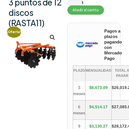
3 puntos de 12
discos
Añadir al carrito
(RASTA11)
Pagos a
¡Oferta!
plazos
pagando
con
Mercado
Pago
PLAZO
MENSUALIDAD
TOTAL 
PAGAR
3
$8,673.09
$26,019.
meses
6
$4,514.17
$27,085.
meses
9
$3,130.27
$28,172.