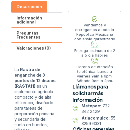
Descripción
Información
adicional
Vendemos y
entregamos a toda la
Preguntas
República Mexicana
Frecuentes
con envío garantizado
Valoraciones (0)
Entrega estimada de 2
a 5 día hábiles
Horario de atención
La
Rastra de
telefónica: Lunes a
enganche de 3
viernes 9am a 6pm.
puntos de 12 discos
Sábado 9am a 2pm.
Llámanos para
(RASTA11)
es un
implemento agrícola
solicitar más
compacto y de alta
información
eficiencia, diseñado
Metepec:
722
para tareas de
342 2429
preparación primaria
Atlacomulco:
55
y secundaria del
3259 6331
suelo en huertos,
Oficinas generales