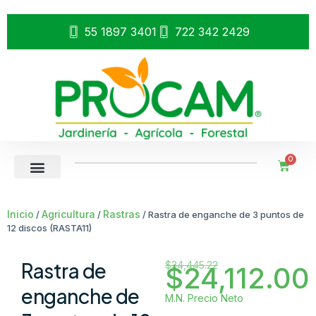
55 1897 3401
722 342 2429
0
Inicio
Agricultura
Rastras
/
/
/ Rastra de enganche de 3 puntos de
12 discos (RASTA11)
Rastra de
$
34,445.22
$
24,112.00
enganche de
M.N. Precio Neto