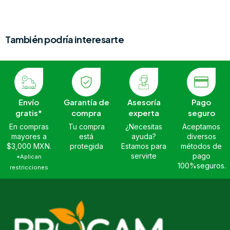
También podría interesarte
Envío
Garantía de
Asesoría
Pago
gratis*
compra
experta
seguro
En compras
Tu compra
¿Necesitas
Aceptamos
mayores a
está
ayuda?
diversos
$3,000 MXN.
protegida
Estamos para
métodos de
servirte
pago
*Aplican
100%seguros.
restricciones