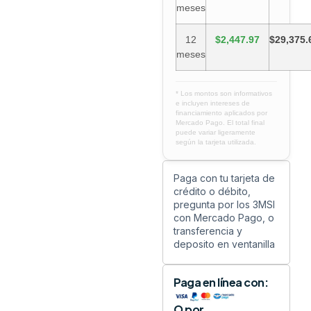
meses
12
$2,447.97
$29,375.
meses
* Los montos son informativos
e incluyen intereses de
financiamiento aplicados por
Mercado Pago. El total final
puede variar ligeramente
según la tarjeta utilizada.
Paga con tu tarjeta de
crédito o débito,
pregunta por los 3MSI
con Mercado Pago, o
transferencia y
deposito en ventanilla
Paga en línea con:
O por