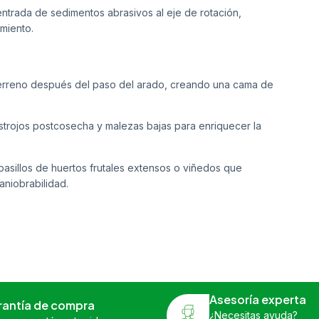
entrada de sedimentos abrasivos al eje de rotación,
miento.
l terreno después del paso del arado, creando una cama de
astrojos postcosecha y malezas bajas para enriquecer la
pasillos de huertos frutales extensos o viñedos que
niobrabilidad.
Asesoría experta
rantía de compra
¿Necesitas ayuda?