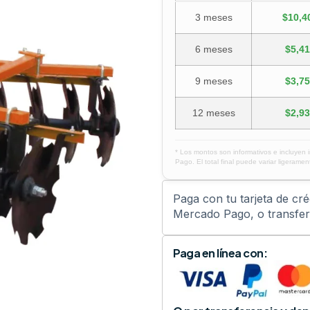
3 meses
$10,4
6 meses
$5,41
9 meses
$3,75
12 meses
$2,93
* Los montos son informativos e incluyen 
Pago. El total final puede variar ligerament
Paga con tu tarjeta de cr
Mercado Pago, o transfere
Paga en línea con: