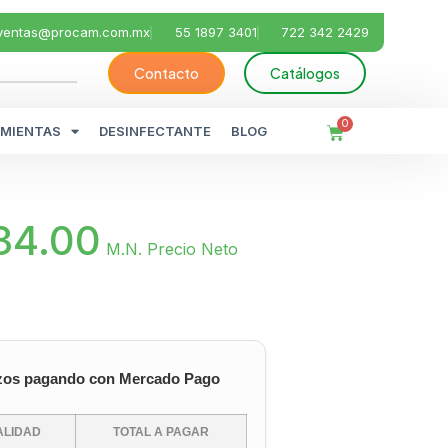
ventas@procam.com.mx
55 1897 3401
722 342 2429
Contacto
Catálogos
0
MIENTAS
DESINFECTANTE
BLOG
34.00
M.N. Precio Neto
zos pagando con Mercado Pago
LIDAD
TOTAL A PAGAR