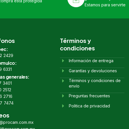
compra está protegida
Estamos para servirte
fonos
Términos y
condiciones
ec:
2 2429
Información de entrega
omulco:
9 6331
Garantías y devoluciones
as generales:
Términos y condiciones de
7 3401
envío
0 2512
Preguntas frecuentes
6 2716
7 7474
Politica de privacidad
eos
s@procam.com.mx
s1@procam.com.mx