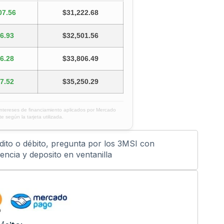
07.56
$31,222.68
6.93
$32,501.56
6.28
$33,806.49
7.52
$35,250.29
intereses de financiamiento aplicados por Mercado
e según la tarjeta utilizada.
édito o débito, pregunta por los 3MSI con
ncia y deposito en ventanilla