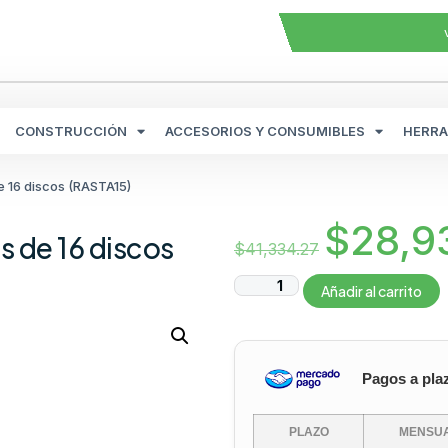
CONSTRUCCIÓN
ACCESORIOS Y CONSUMIBLES
HERRA
e 16 discos (RASTA15)
$
28,9
s de 16 discos
$
41,334.27
Añadir al carrito
Pagos a pla
PLAZO
MENSUA