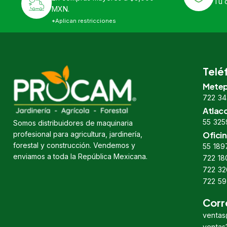
Tu 
MXN.
*Aplican restricciones
Telé
Metep
722 34
Atlac
55 325
Somos distribuidores de maquinaria
profesional para agricultura, jardinería,
Oficin
forestal y construcción. Vendemos y
55 189
enviamos a toda la República Mexicana.
722 18
722 32
722 59
Corr
venta
venta