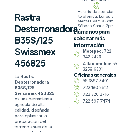
Horario de atención
Rastra
telefónica: Lunes a
viernes 9am a 6pm.
Desterronadora
Sábado 9am a 2pm.
Llámanos para
B35S/125
solicitar más
información
Swissmex
Metepec:
722
342 2429
456825
Atlacomulco:
55
3259 6331
Oficinas generales
La
Rastra
55 1897 3401
Desterronadora
722 180 2512
B35S/125
Swissmex 456825
722 326 2716
es una herramienta
722 597 7474
agrícola de alta
calidad, diseñada
para optimizar la
preparación del
terreno antes de la