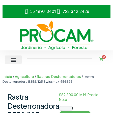
55 1897 3401
722 342 2429
0
Inicio
Agricultura
Rastras Desterronadoras
/
/
/ Rastra
Desterronadora B35S/125 Swissmex 456825
Rastra
$
82,300.00
M.N. Precio
Neto
Desterronadora