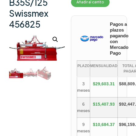
B35S/125
Añadir al carrito
Swissmex
456825
Pagos a
plazos
pagando
con
Mercado
Pago
PLAZO
MENSUALIDAD
TOTAL 
PAGA
3
$29,603.31
$88,809
meses
6
$15,407.93
$92,447
meses
9
$10,684.37
$96,159
meses