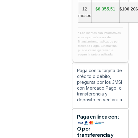
12
$8,355.51
$100,266
meses
* Los montos son informativos
e incluyen intereses de
financiamiento aplicados por
Mercado Pago. El total final
puede variar ligeramente
según la tarjeta utilizada.
Paga con tu tarjeta de
crédito o débito,
pregunta por los 3MSI
con Mercado Pago, o
transferencia y
deposito en ventanilla
Paga en línea con:
O por
transferencia y