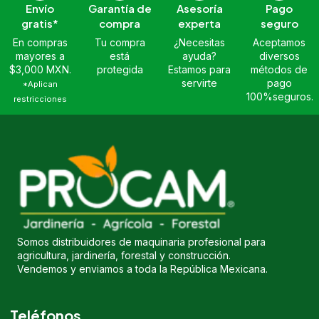
Envío
Garantía de
Asesoría
Pago
gratis*
compra
experta
seguro
En compras
Tu compra
¿Necesitas
Aceptamos
mayores a
está
ayuda?
diversos
$3,000 MXN.
protegida
Estamos para
métodos de
servirte
pago
*Aplican
100%seguros.
restricciones
Somos distribuidores de maquinaria profesional para
agricultura, jardinería, forestal y construcción.
Vendemos y enviamos a toda la República Mexicana.
Teléfonos