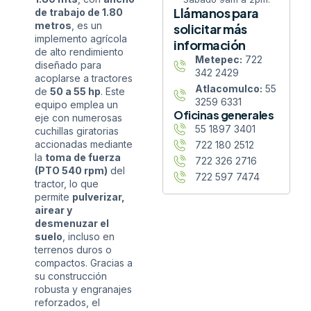
Llámanos para
de trabajo de 1.80
metros
, es un
solicitar más
implemento agrícola
información
de alto rendimiento
Metepec:
722
diseñado para
342 2429
acoplarse a tractores
Atlacomulco:
55
de
50 a 55 hp
. Este
3259 6331
equipo emplea un
Oficinas generales
eje con numerosas
55 1897 3401
cuchillas giratorias
accionadas mediante
722 180 2512
la
toma de fuerza
722 326 2716
(PTO 540 rpm)
del
722 597 7474
tractor, lo que
permite
pulverizar,
airear y
desmenuzar el
suelo
, incluso en
terrenos duros o
compactos. Gracias a
su construcción
robusta y engranajes
reforzados, el