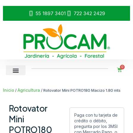
55 1897 3401
722 342 2429
0
Inicio
Agricultura
/
/ Rotovator Mini POTRO180 Macizo 1.80 mts
Rotovator
Paga con tu tarjeta de
Mini
crédito o débito,
pregunta por los 3MSI
POTRO180
con Mercado Pago, o