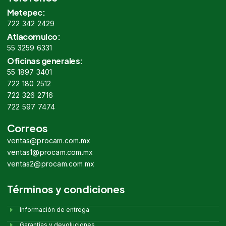
Metepec:
722 342 2429
Atlacomulco:
55 3259 6331
Oficinas generales:
55 1897 3401
722 180 2512
722 326 2716
722 597 7474
Correos
ventas@procam.com.mx
ventas1@procam.com.mx
ventas2@procam.com.mx
Términos y condiciones
Información de entrega
Garantías y devoluciones