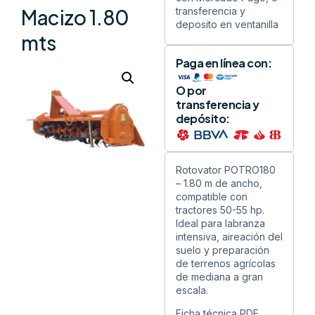
transferencia y
Macizo 1.80
deposito en ventanilla
mts
Paga en línea con:
O por
transferencia y
depósito:
Rotovator POTRO180
– 1.80 m de ancho,
compatible con
tractores 50-55 hp.
Ideal para labranza
intensiva, aireación del
suelo y preparación
de terrenos agrícolas
de mediana a gran
escala.
Ficha técnica PDF