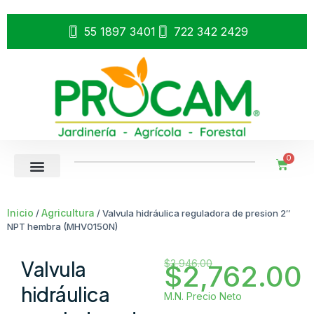
55 1897 3401
722 342 2429
0
Inicio
Agricultura
/
/ Valvula hidráulica reguladora de presion 2″
NPT hembra (MHV0150N)
Valvula
$
3,946.00
$
2,762.00
hidráulica
M.N. Precio Neto