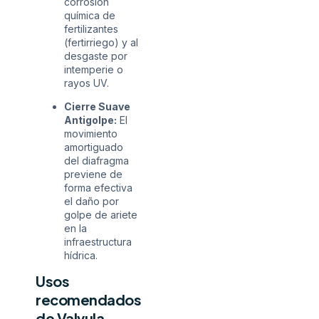
corrosión
química de
fertilizantes
(fertirriego) y al
desgaste por
intemperie o
rayos UV.
Cierre Suave
Antigolpe:
El
movimiento
amortiguado
del diafragma
previene de
forma efectiva
el daño por
golpe de ariete
en la
infraestructura
hídrica.
Usos
recomendados
de Valvula