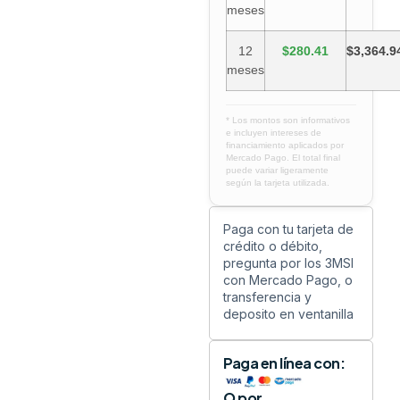
meses
12
$280.41
$3,364.9
meses
* Los montos son informativos
e incluyen intereses de
financiamiento aplicados por
Mercado Pago. El total final
puede variar ligeramente
según la tarjeta utilizada.
Paga con tu tarjeta de
crédito o débito,
pregunta por los 3MSI
con Mercado Pago, o
transferencia y
deposito en ventanilla
Paga en línea con:
O por