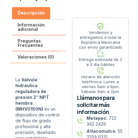
Descripción
Información
adicional
Vendemos y
entregamos a toda la
Preguntas
República Mexicana
Frecuentes
con envío garantizado
Valoraciones (0)
Entrega estimada de 2
a 5 día hábiles
Horario de atención
La
Valvula
telefónica: Lunes a
hidráulica
viernes 9am a 6pm.
reguladora de
Sábado 9am a 2pm.
Llámanos para
presion 2″ NPT
hembra
solicitar más
(MHV0150N)
es un
información
dispositivo de control
Metepec:
722
de flujo de grado
342 2429
profesional y alta
Atlacomulco:
55
precisión, diseñado
3259 6331