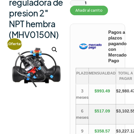
reguladora de
presion 2″
Añadir al carrito
NPT hembra
(MHV0150N)
Pagos a
plazos
pagando
¡Oferta!
con
Mercado
Pago
PLAZO
MENSUALIDAD
TOTAL A
PAGAR
3
$993.49
$2,980.4
meses
6
$517.09
$3,102.5
meses
9
$358.57
$3,227.1