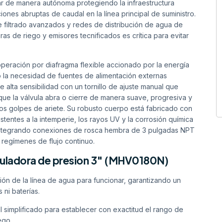
uar de manera autónoma protegiendo la infraestructura
iones abruptas de caudal en la línea principal de suministro.
 filtrado avanzados y redes de distribución de agua de
as de riego y emisores tecnificados es crítica para evitar
peración por diafragma flexible accionado por la energía
o la necesidad de fuentes de alimentación externas
e alta sensibilidad con un tornillo de ajuste manual que
 que la válvula abra o cierre de manera suave, progresiva y
vos golpes de ariete. Su robusto cuerpo está fabricado con
stentes a la intemperie, los rayos UV y la corrosión química
), integrando conexiones de rosca hembra de 3 pulgadas NPT
regímenes de flujo continuo.
reguladora de presion 3″ (MHV0180N)
sión de la línea de agua para funcionar, garantizando un
 ni baterías.
 simplificado para establecer con exactitud el rango de
ego.