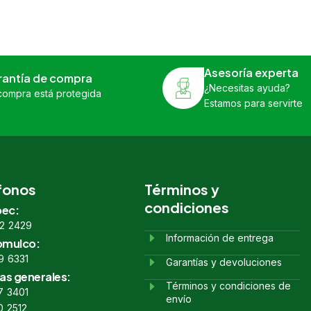
Asesoría experta
rantía de compra
¿Necesitas ayuda?
compra está protegida
Estamos para servirte
fonos
Términos y
condiciones
ec:
2 2429
Información de entrega
omulco:
9 6331
Garantías y devoluciones
as generales:
Términos y condiciones de
7 3401
envío
0 2512