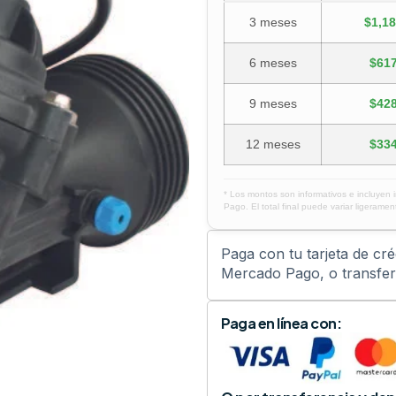
3 meses
$1,18
6 meses
$617
9 meses
$428
12 meses
$334
* Los montos son informativos e incluyen 
Pago. El total final puede variar ligerament
Paga con tu tarjeta de cr
Mercado Pago, o transfere
Paga en línea con: