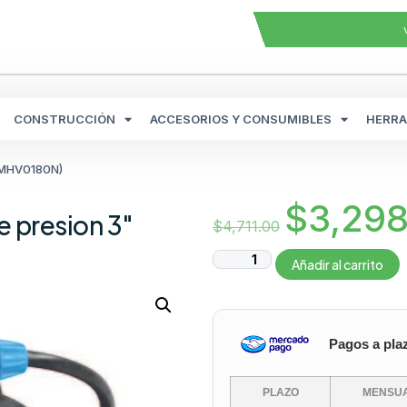
CONSTRUCCIÓN
ACCESORIOS Y CONSUMIBLES
HERRA
 (MHV0180N)
$
3,298
e presion 3″
$
4,711.00
Añadir al carrito
Pagos a pla
PLAZO
MENSUA