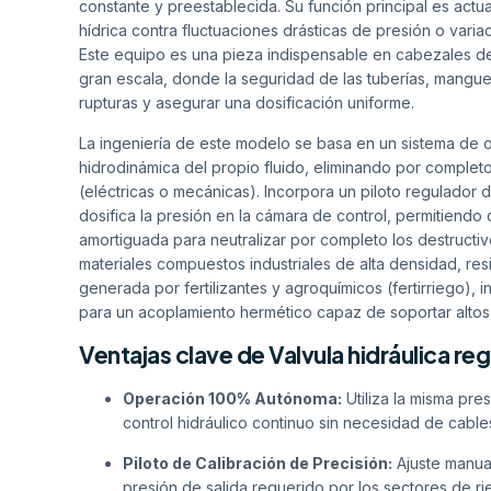
constante y preestablecida. Su función principal es act
hídrica contra fluctuaciones drásticas de presión o variac
Este equipo es una pieza indispensable en cabezales de
gran escala, donde la seguridad de las tuberías, manguer
rupturas y asegurar una dosificación uniforme.
La ingeniería de este modelo se basa en un sistema de o
hidrodinámica del propio fluido, eliminando por complet
(eléctricas o mecánicas). Incorpora un piloto regulador d
dosifica la presión en la cámara de control, permitiendo
amortiguada para neutralizar por completo los destructi
materiales compuestos industriales de alta densidad, resi
generada por fertilizantes y agroquímicos (fertirriego
para un acoplamiento hermético capaz de soportar altos 
Ventajas clave de Valvula hidráulica 
Operación 100% Autónoma:
Utiliza la misma pre
control hidráulico continuo sin necesidad de cables
Piloto de Calibración de Precisión:
Ajuste manual
presión de salida requerido por los sectores de ri