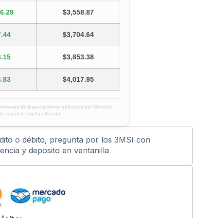
6.29
$3,558.87
.44
$3,704.64
.15
$3,853.38
.83
$4,017.95
intereses de financiamiento aplicados por Mercado
e según la tarjeta utilizada.
édito o débito, pregunta por los 3MSI con
ncia y deposito en ventanilla