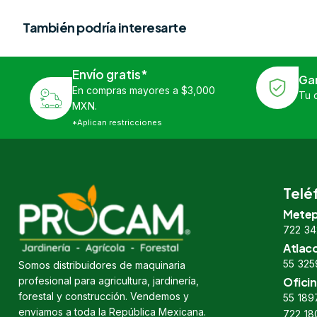
También podría interesarte
Envío gratis*
Ga
En compras mayores a $3,000
Tu 
MXN.
*Aplican restricciones
Telé
Metep
722 34
Atlac
55 325
Somos distribuidores de maquinaria
profesional para agricultura, jardinería,
Oficin
forestal y construcción. Vendemos y
55 189
enviamos a toda la República Mexicana.
722 18