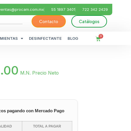
ventas@procam.com.mx
55 1897 3401
722 342 2429
Contacto
Catálogos
0
MIENTAS
DESINFECTANTE
BLOG
.00
M.N. Precio Neto
zos pagando con Mercado Pago
LIDAD
TOTAL A PAGAR