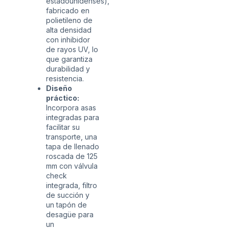
estadounidenses),
fabricado en
polietileno de
alta densidad
con inhibidor
de rayos UV, lo
que garantiza
durabilidad y
resistencia.
Diseño
práctico:
Incorpora asas
integradas para
facilitar su
transporte, una
tapa de llenado
roscada de 125
mm con válvula
check
integrada, filtro
de succión y
un tapón de
desagüe para
un