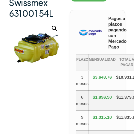
Swissmex
631001 54L
Pagos a
plazos
pagando
con
Mercado
Pago
PLAZO
MENSUALIDAD
TOTAL 
PAGAR
3
$3,643.76
$10,931.
meses
6
$1,896.50
$11,379.
meses
9
$1,315.10
$11,835.
meses