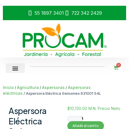
55 1897 3401
722 342 2429
0
Inicio
Agricultura
Aspersoras
Aspersoras
/
/
/
eléctricas
/ Aspersora Eléctrica Swissmex 631001 54L
Aspersora
$
10,130.00
M.N. Precio Neto
Eléctrica
Añadir al carrito