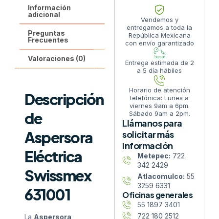
Información
adicional
Vendemos y
entregamos a toda la
Preguntas
República Mexicana
Frecuentes
con envío garantizado
Valoraciones (0)
Entrega estimada de 2
a 5 día hábiles
Horario de atención
Descripción
telefónica: Lunes a
viernes 9am a 6pm.
de
Sábado 9am a 2pm.
Llámanos para
Aspersora
solicitar más
información
Eléctrica
Metepec:
722
342 2429
Swissmex
Atlacomulco:
55
3259 6331
631001
Oficinas generales
55 1897 3401
722 180 2512
La
Aspersora