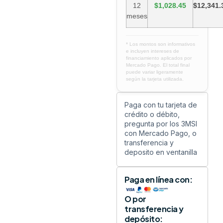
12
$1,028.45
$12,341.
meses
* Los montos son informativos
e incluyen intereses de
financiamiento aplicados por
Mercado Pago. El total final
puede variar ligeramente
según la tarjeta utilizada.
Paga con tu tarjeta de
crédito o débito,
pregunta por los 3MSI
con Mercado Pago, o
transferencia y
deposito en ventanilla
Paga en línea con:
O por
transferencia y
depósito: