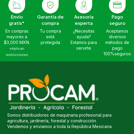
Envío
Garantía de
Asesoría
Pago
gratis*
compra
experta
seguro
En compras
Tu compra
¿Necesitas
Aceptamos
mayores a
está
ayuda?
diversos
$3,000 MXN.
protegida
Estamos para
métodos de
servirte
pago
*Aplican
100%seguros.
restricciones
Somos distribuidores de maquinaria profesional para
agricultura, jardinería, forestal y construcción.
Vendemos y enviamos a toda la República Mexicana.