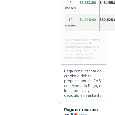
9
$5,383.96
$48,455.
meses
12
$4,210.42
$50,525.
meses
* Los montos son informativos
e incluyen intereses de
financiamiento aplicados por
Mercado Pago. El total final
puede variar ligeramente
según la tarjeta utilizada.
Paga con tu tarjeta de
crédito o débito,
pregunta por los 3MSI
con Mercado Pago, o
transferencia y
deposito en ventanilla
Paga en línea con: