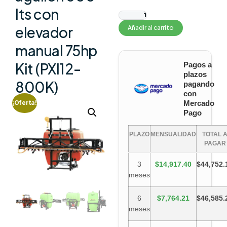
lts con
elevador
Añadir al carrito
manual 75hp
Kit (PXI12-
Pagos a
plazos
800K)
pagando
con
Mercado
¡Oferta!
Pago
PLAZO
MENSUALIDAD
TOTAL 
PAGAR
3
$14,917.40
$44,752.
meses
6
$7,764.21
$46,585.
meses