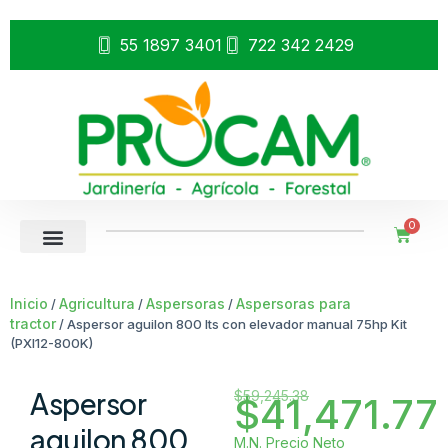
55 1897 3401
722 342 2429
0
Inicio
Agricultura
Aspersoras
Aspersoras para
/
/
/
tractor
/ Aspersor aguilon 800 lts con elevador manual 75hp Kit
(PXI12-800K)
Aspersor
$
59,245.38
$
41,471.77
aguilon 800
M.N. Precio Neto