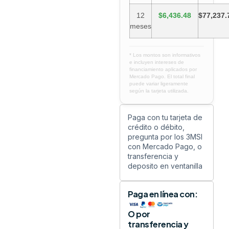
12
$6,436.48
$77,237.
meses
* Los montos son informativos
e incluyen intereses de
financiamiento aplicados por
Mercado Pago. El total final
puede variar ligeramente
según la tarjeta utilizada.
Paga con tu tarjeta de
crédito o débito,
pregunta por los 3MSI
con Mercado Pago, o
transferencia y
deposito en ventanilla
Paga en línea con:
O por
transferencia y