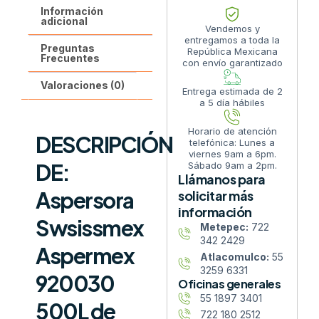
Información
adicional
Vendemos y
entregamos a toda la
Preguntas
República Mexicana
Frecuentes
con envío garantizado
Valoraciones (0)
Entrega estimada de 2
a 5 día hábiles
Horario de atención
DESCRIPCIÓN
telefónica: Lunes a
viernes 9am a 6pm.
DE:
Sábado 9am a 2pm.
Llámanos para
Aspersora
solicitar más
información
Swsissmex
Metepec:
722
342 2429
Aspermex
Atlacomulco:
55
3259 6331
920030
Oficinas generales
55 1897 3401
500L de
722 180 2512