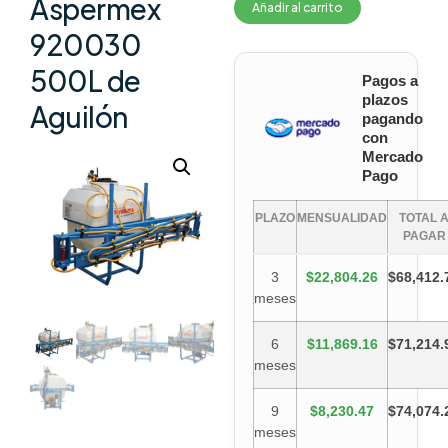
Aspermex
Añadir al carrito
920030
500L de
Pagos a
plazos
Aguilón
pagando
con
Mercado
Pago
PLAZO
MENSUALIDAD
TOTAL 
PAGAR
3
$22,804.26
$68,412.
meses
6
$11,869.16
$71,214.
meses
9
$8,230.47
$74,074.
meses