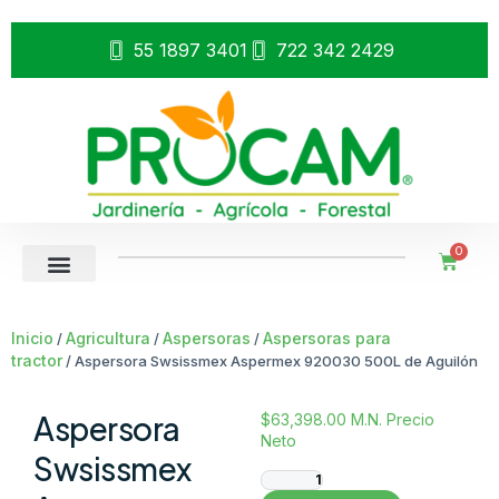
55 1897 3401
722 342 2429
0
Inicio
Agricultura
Aspersoras
Aspersoras para
/
/
/
tractor
/ Aspersora Swsissmex Aspermex 920030 500L de Aguilón
Aspersora
$
63,398.00
M.N. Precio
Neto
Swsissmex