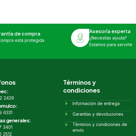
Asesoría experta
rantía de compra
¿Necesitas ayuda?
compra está protegida
Estamos para servirte
fonos
Términos y
condiciones
ec:
2 2429
Información de entrega
omulco:
9 6331
Garantías y devoluciones
as generales:
Términos y condiciones de
7 3401
envío
0 2512