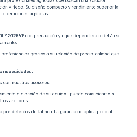
para profesionales agrícolas que buscan una solución
ción y riego. Su diseño compacto y rendimiento superior la
s operaciones agrícolas.
POLY2025VF
con precaución ya que dependiendo del área
pamiento.
s profesionales gracias a su relación de precio-calidad que
us necesidades.
s con nuestros asesores.
tenimiento o elección de su equipo, puede comunicarse a
tros asesores.
a por defectos de fábrica. La garantía no aplica por mal