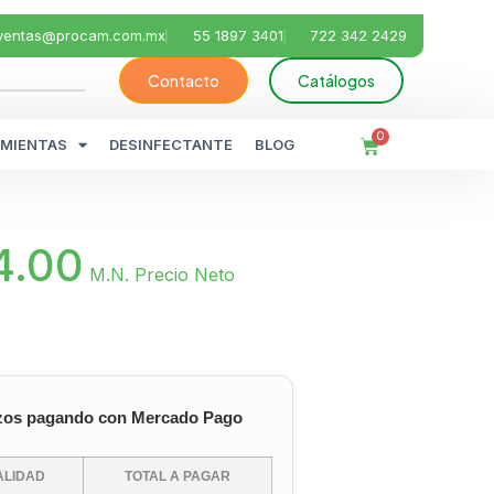
ventas@procam.com.mx
55 1897 3401
722 342 2429
Contacto
Catálogos
0
MIENTAS
DESINFECTANTE
BLOG
4.00
M.N. Precio Neto
zos pagando con Mercado Pago
LIDAD
TOTAL A PAGAR