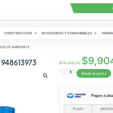
CONSTRUCCIÓN
ACCESORIOS Y CONSUMIBLES
HERRA
 2025 VF 948613973
$
9,90
F 948613973
$
14,149.00
Añadir al carrito
Pagos a pla
PLAZO
MENSUA