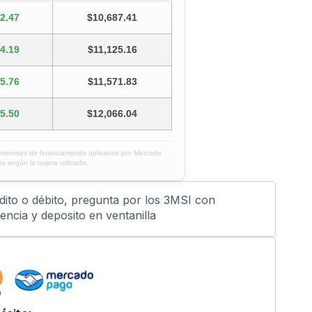
2.47
$10,687.41
4.19
$11,125.16
5.76
$11,571.83
5.50
$12,066.04
intereses de financiamiento aplicados por Mercado
e según la tarjeta utilizada.
édito o débito, pregunta por los 3MSI con
ncia y deposito en ventanilla