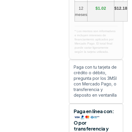
12
$1.02
$12.18
meses
* Los montos son informativos
e incluyen intereses de
financiamiento aplicados por
Mercado Pago. El total final
puede variar ligeramente
según la tarjeta utilizada.
Paga con tu tarjeta de
crédito o débito,
pregunta por los 3MSI
con Mercado Pago, o
transferencia y
deposito en ventanilla
Paga en línea con:
O por
transferencia y