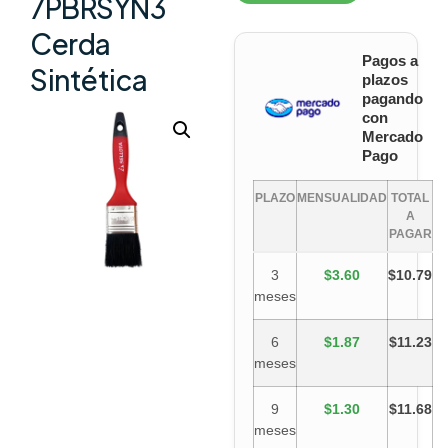
7PBRSYN3
Cerda
Pagos a
Sintética
plazos
pagando
con
Mercado
Pago
PLAZO
MENSUALIDAD
TOTAL
A
PAGAR
3
$3.60
$10.79
meses
6
$1.87
$11.23
meses
9
$1.30
$11.68
meses