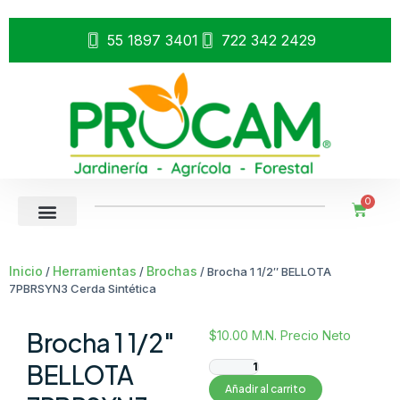
55 1897 3401
722 342 2429
0
Inicio
Herramientas
Brochas
/
/
/ Brocha 1 1/2″ BELLOTA
7PBRSYN3 Cerda Sintética
Brocha 1 1/2″
$
10.00
M.N. Precio Neto
BELLOTA
Añadir al carrito