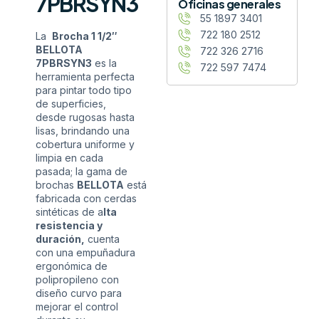
7PBRSYN3
Oficinas generales
55 1897 3401
722 180 2512
La
Brocha 1 1/2″
BELLOTA
722 326 2716
7PBRSYN3
es la
722 597 7474
herramienta perfecta
para pintar todo tipo
de superficies,
desde rugosas hasta
lisas, brindando una
cobertura uniforme y
limpia en cada
pasada; la gama de
brochas
BELLOTA
está
fabricada con cerdas
sintéticas de a
lta
resistencia y
duración,
cuenta
con una empuñadura
ergonómica de
polipropileno con
diseño curvo para
mejorar el control