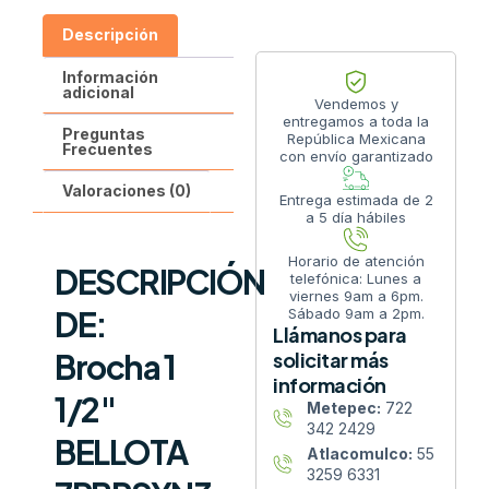
Descripción
Información
adicional
Vendemos y
entregamos a toda la
Preguntas
República Mexicana
Frecuentes
con envío garantizado
Valoraciones (0)
Entrega estimada de 2
a 5 día hábiles
Horario de atención
DESCRIPCIÓN
telefónica: Lunes a
viernes 9am a 6pm.
DE:
Sábado 9am a 2pm.
Llámanos para
Brocha 1
solicitar más
información
1/2″
Metepec:
722
342 2429
BELLOTA
Atlacomulco:
55
3259 6331