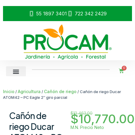
55 1897 3401
722 342 2429
0
Inicio
Agricultura
Cañón de riego
/
/
/ Cañón de riego Ducar
ATOM42 – PC Eagle 2″ giro parcial
Cañón de
$
13,463.00
$
10,770.00
riego Ducar
M.N. Precio Neto