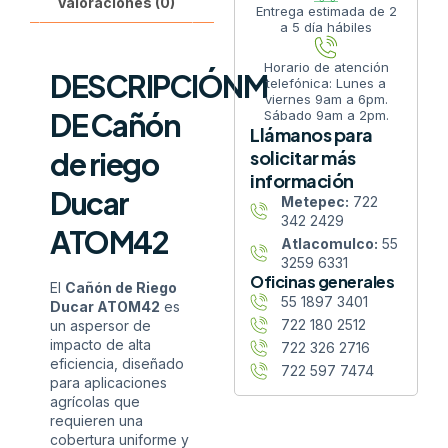
Valoraciones (0)
Entrega estimada de 2
a 5 día hábiles
Horario de atención
DESCRIPCIÓNM
telefónica: Lunes a
viernes 9am a 6pm.
DE Cañón
Sábado 9am a 2pm.
Llámanos para
de riego
solicitar más
información
Ducar
Metepec:
722
342 2429
ATOM42
Atlacomulco:
55
3259 6331
Oficinas generales
El
Cañón de Riego
55 1897 3401
Ducar ATOM42
es
722 180 2512
un aspersor de
impacto de alta
722 326 2716
eficiencia, diseñado
722 597 7474
para aplicaciones
agrícolas que
requieren una
cobertura uniforme y