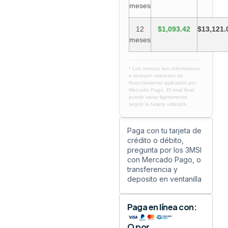
meses
12
$1,093.42
$13,121.
meses
* Los montos son informativos
e incluyen intereses de
financiamiento aplicados por
Mercado Pago. El total final
puede variar ligeramente
según la tarjeta utilizada.
Paga con tu tarjeta de
crédito o débito,
pregunta por los 3MSI
con Mercado Pago, o
transferencia y
deposito en ventanilla
Paga en línea con:
O por