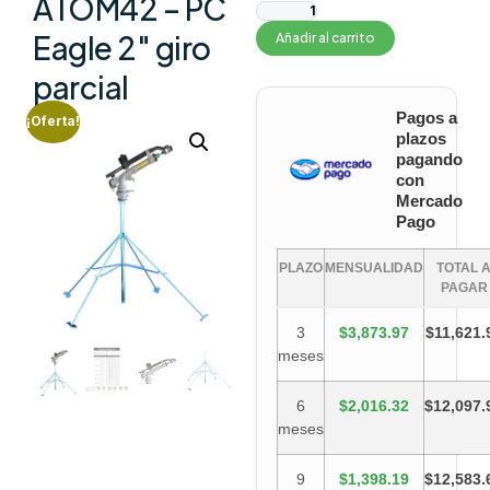
ATOM42 – PC
Eagle 2″ giro
Añadir al carrito
parcial
Pagos a
¡Oferta!
plazos
pagando
con
Mercado
Pago
PLAZO
MENSUALIDAD
TOTAL 
PAGAR
3
$3,873.97
$11,621.
meses
6
$2,016.32
$12,097.
meses
9
$1,398.19
$12,583.