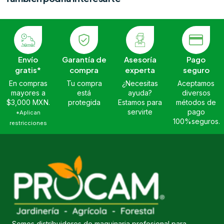
Envío
Garantía de
Asesoría
Pago
gratis*
compra
experta
seguro
En compras
Tu compra
¿Necesitas
Aceptamos
mayores a
está
ayuda?
diversos
$3,000 MXN.
protegida
Estamos para
métodos de
servirte
pago
*Aplican
100%seguros.
restricciones
Somos distribuidores de maquinaria profesional para