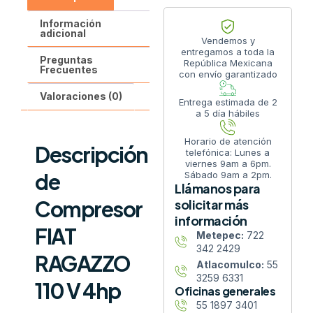
Información
adicional
Vendemos y
entregamos a toda la
Preguntas
República Mexicana
Frecuentes
con envío garantizado
Valoraciones (0)
Entrega estimada de 2
a 5 día hábiles
Horario de atención
Descripción
telefónica: Lunes a
viernes 9am a 6pm.
de
Sábado 9am a 2pm.
Llámanos para
Compresor
solicitar más
información
FIAT
Metepec:
722
342 2429
RAGAZZO
Atlacomulco:
55
3259 6331
110 V 4hp
Oficinas generales
55 1897 3401