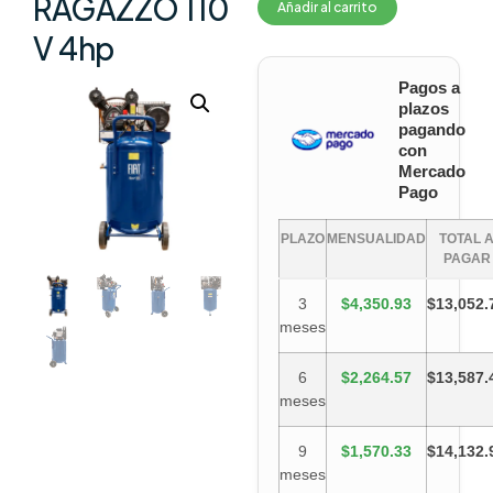
RAGAZZO 110
Añadir al carrito
V 4hp
Pagos a
plazos
pagando
con
Mercado
Pago
PLAZO
MENSUALIDAD
TOTAL 
PAGAR
3
$4,350.93
$13,052.
meses
6
$2,264.57
$13,587.
meses
9
$1,570.33
$14,132.
meses