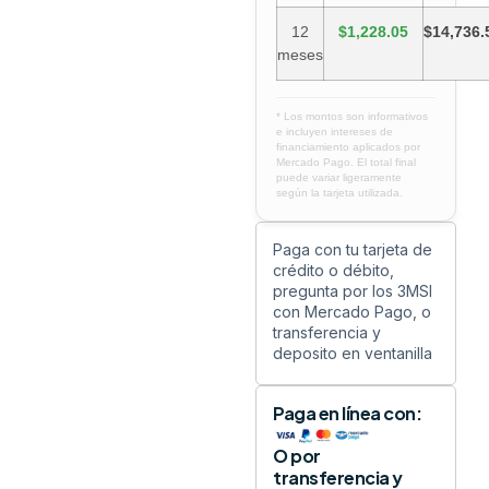
12
$1,228.05
$14,736.
meses
* Los montos son informativos
e incluyen intereses de
financiamiento aplicados por
Mercado Pago. El total final
puede variar ligeramente
según la tarjeta utilizada.
Paga con tu tarjeta de
crédito o débito,
pregunta por los 3MSI
con Mercado Pago, o
transferencia y
deposito en ventanilla
Paga en línea con:
O por
transferencia y