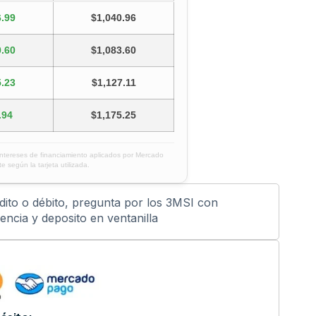
.99
$1,040.96
.60
$1,083.60
.23
$1,127.11
.94
$1,175.25
intereses de financiamiento aplicados por Mercado
e según la tarjeta utilizada.
édito o débito, pregunta por los 3MSI con
ncia y deposito en ventanilla