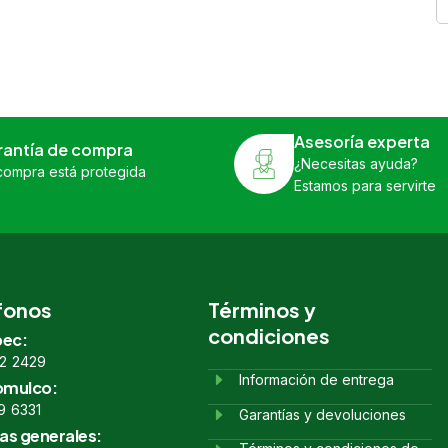
Asesoría experta
rantía de compra
¿Necesitas ayuda?
compra está protegida
Estamos para servirte
fonos
Términos y
condiciones
ec:
2 2429
Información de entrega
omulco:
9 6331
Garantías y devoluciones
as generales: