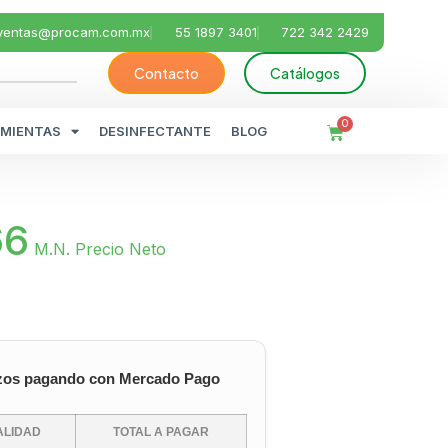
ventas@procam.com.mx
55 1897 3401
722 342 2429
Contacto
Catálogos
0
MIENTAS
DESINFECTANTE
BLOG
66
M.N. Precio Neto
zos pagando con Mercado Pago
LIDAD
TOTAL A PAGAR