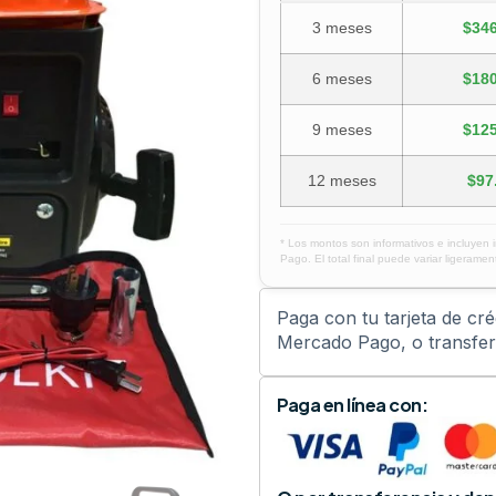
3 meses
$346
6 meses
$180
9 meses
$125
12 meses
$97
* Los montos son informativos e incluyen 
Pago. El total final puede variar ligerament
Paga con tu tarjeta de cr
Mercado Pago, o transfere
Paga en línea con: