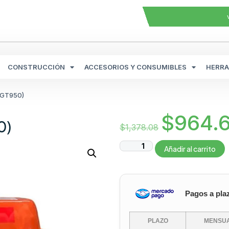
CONSTRUCCIÓN
ACCESORIOS Y CONSUMIBLES
HERRA
(GT950)
$
964.
0)
$
1,378.08
Añadir al carrito
Pagos a pla
PLAZO
MENSUA