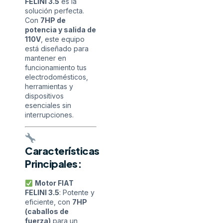
FELINI 3.5
es la
solución perfecta.
Con
7HP de
potencia y salida de
110V
, este equipo
está diseñado para
mantener en
funcionamiento tus
electrodomésticos,
herramientas y
dispositivos
esenciales sin
interrupciones.
Características
Principales:
Motor FIAT
FELINI 3.5
: Potente y
eficiente, con
7HP
(caballos de
fuerza)
para un