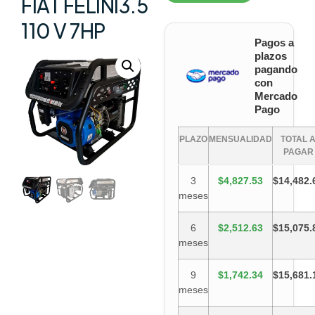
FIAT FELINI3.5
110 V 7HP
Pagos a
plazos
pagando
con
Mercado
Pago
PLAZO
MENSUALIDAD
TOTAL 
PAGAR
3
$4,827.53
$14,482.
meses
6
$2,512.63
$15,075.
meses
9
$1,742.34
$15,681.
meses