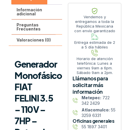
Información
adicional
Vendemos y
entregamos a toda la
Preguntas
República Mexicana
Frecuentes
con envío garantizado
Valoraciones (0)
Entrega estimada de 2
a 5 día hábiles
Horario de atención
Generador
telefónica: Lunes a
viernes 9am a 6pm.
Monofásico
Sábado 9am a 2pm.
Llámanos para
FIAT
solicitar más
información
FELINI 3.5
Metepec:
722
342 2429
– 110V –
Atlacomulco:
55
3259 6331
7HP –
Oficinas generales
55 1897 3401