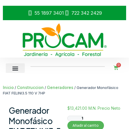
55 1897 3401
722 342 2429
0
Inicio
Construccion
Generadores
/
/
/ Generador Monofásico
FIAT FELINI3.5 110 V 7HP
Generador
$
13,421.00
M.N. Precio Neto
Monofásico
Añadir al carrito