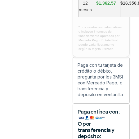
12
$1,362.57
$16,350.
meses
* Los montos son informativos
e incluyen intereses de
financiamiento aplicados por
Mercado Pago. El total final
puede variar ligeramente
según la tarjeta utilizada.
Paga con tu tarjeta de
crédito o débito,
pregunta por los 3MSI
con Mercado Pago, o
transferencia y
deposito en ventanilla
Paga en línea con:
O por
transferencia y
depósito: